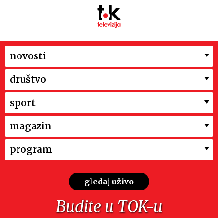
novosti
društvo
sport
magazin
program
gledaj uživo
Budite u TOK-u