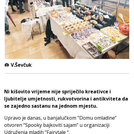
V.Ševčuk
Ni kišovito vrijeme nije spriječilo kreativce i
ljubitelje umjetnosti, rukvotvorina i antikviteta da
se zajedno sastanu na jednom mjestu.
Upravo je danas, u banjalučkom “Domu omladine”
otvoren “Spooky bajkoviti sajam” u organizaciji
Udruženja mladih “Fairytale “.