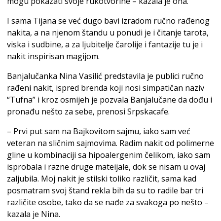
mogu pokazati svoje rukotvorine – kazala je ona.
I sama Tijana se već dugo bavi izradom ručno rađenog
nakita, a na njenom štandu u ponudi je i čitanje tarota,
viska i sudbine, a za ljubitelje čarolije i fantazije tu je i
nakit inspirisan magijom.
Banjalučanka Nina Vasilić predstavila je publici ručno
rađeni nakit, ispred brenda koji nosi simpatičan naziv
“Tufna” i kroz osmijeh je pozvala Banjalučane da dođu i
pronađu nešto za sebe, prenosi Srpskacafe.
– Prvi put sam na Bajkovitom sajmu, iako sam već
veteran na sličnim sajmovima. Radim nakit od polimerne
gline u kombinaciji sa hipoalergenim čelikom, iako sam
isprobala i razne druge mateijale, dok se nisam u ovaj
zaljubila. Moj nakit je stilski toliko različit, sama kad
posmatram svoj štand rekla bih da su to radile bar tri
različite osobe, tako da se nađe za svakoga po nešto –
kazala je Nina.