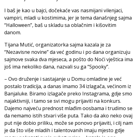
I baš je kao u bajci, dočekaće vas nasmijani vilenjaci,
vampiri, mladi u kostimima, jer je tema današnjeg sajma
“Halloween”, baš u skladu sa oblačnim i kišovitim
danom.
Tijana Mutić, organizatorka sajma kazala je za
“Nezavisne novine” da već godinu i po dana organizuju
sajmove svaka dva mjeseca, a pošto do Noći vještica ima
još ima nekoliko dana, nazvali su ga “Spooky”.
– Ovo druženje i sastajanje u Domu omladine je već
postalo tradicija, a danas imamo 34 izlagača, većinom iz
Banjaluke. Biramo izlagače preko Instagrama, gdje smo
najaktivniji, i tamo se svi mogu prijaviti na konkurs.
Dajemo najveću prednost mlađim oosbama i trudimo se
da nemamo istih stvari više puta. Tako da ako neko ovaj
put nije dobio priliku, može se ponovo prijaviti, i cilj nam
je da što više mladih i talentovanih imaju mjesto gdje