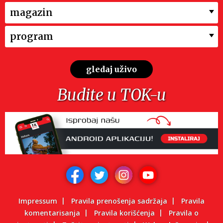
magazin
program
gledaj uživo
Budite u TOK-u
Impressum
Pravila prenošenja sadržaja
Pravila
komentarisanja
Pravila korišćenja
Pravila o