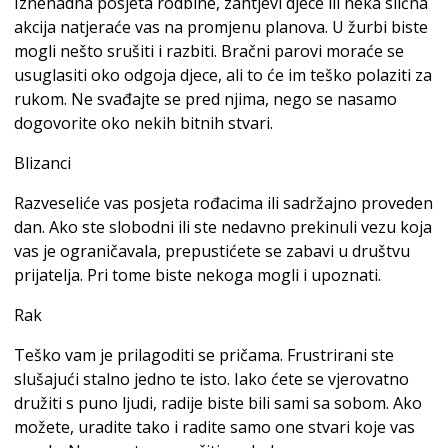
Iznenadna posjeta rodbine, zahtjevi djece ili neka slična
akcija natjeraće vas na promjenu planova. U žurbi biste
mogli nešto srušiti i razbiti. Bračni parovi moraće se
usuglasiti oko odgoja djece, ali to će im teško polaziti za
rukom. Ne svađajte se pred njima, nego se nasamo
dogovorite oko nekih bitnih stvari.
Blizanci
Razveseliće vas posjeta rođacima ili sadržajno proveden
dan. Ako ste slobodni ili ste nedavno prekinuli vezu koja
vas je ograničavala, prepustićete se zabavi u društvu
prijatelja. Pri tome biste nekoga mogli i upoznati.
Rak
Teško vam je prilagoditi se pričama. Frustrirani ste
slušajući stalno jedno te isto. Iako ćete se vjerovatno
družiti s puno ljudi, radije biste bili sami sa sobom. Ako
možete, uradite tako i radite samo one stvari koje vas