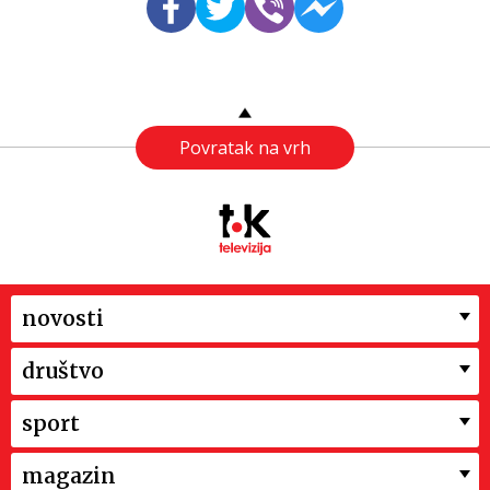
Povratak na vrh
novosti
društvo
sport
magazin