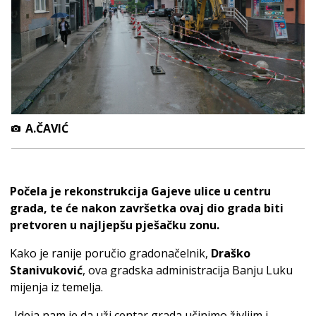
A.ČAVIĆ
Počela je rekonstrukcija Gajeve ulice u centru
grada, te će nakon završetka ovaj dio grada biti
pretvoren u najljepšu pješačku zonu.
Kako je ranije poručio gradonačelnik,
Draško
Stanivuković
, ova gradska administracija Banju Luku
mijenja iz temelja.
-Ideja nam je da uži centar grada učinimo življim i