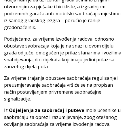
otvorenijim za pješake i bicikliste, a izgradnjom
podzemnih garaža automobilski saobraćaj izmjestimo
iz samog gradskog jezgra – poručio je ranije
gradonačelnik.
Podsjećamo, za vrijeme izvođenja radova, odnosno
obustave saobraćaja koja je na snazi u ovom dijelu
grada od juče, omogućen je prilaz stanarima i vozilima
snabdjevanja, do objekata koji imaju jedini prilaz sa
zauzetog dijela puta.
Za vrijeme trajanja obustave saobraćaja regulisanje i
preusmjeravanje saobraćaja vršiće se na propisan
način postavljanjem privremene saobraćajne
signalizacije.
Iz
Odjeljenja za saobraćaj i puteve
mole učesnike u
saobraćaju za oprez i razumijevanje, zbog otežanog
odvijanja saobraćaja za vrijeme izvođenja radova.