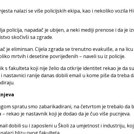
mjesta nalazi se više policijskih ekipa, kao i nekoliko vozila H
ja policija, napadač je ubijen, a neki mediji prenose i da je iz
tvo skočivši sa zgrade.
č je eliminsan. Cijela zgrada se trenutno evakuiše, a na licu
liko mrtvih i desetine povrijeđenih – naveli su iz policije.
k s fakulteta koji nije želio da otkrije identitet rekao je da s
 i nastavnici ranije danas dobili email u kome piše da treba d
diraju.
cnjeva
gom spratu smo zabarikadirani, na četvrtom je trebalo da 
 – rekao je nastavnik koji je dodao da je čuo više pucnjeva.
mail dobili su i zaposleni u Školi za umjetnost i industriju, ko
nalazi blizu ovog fakulteta.