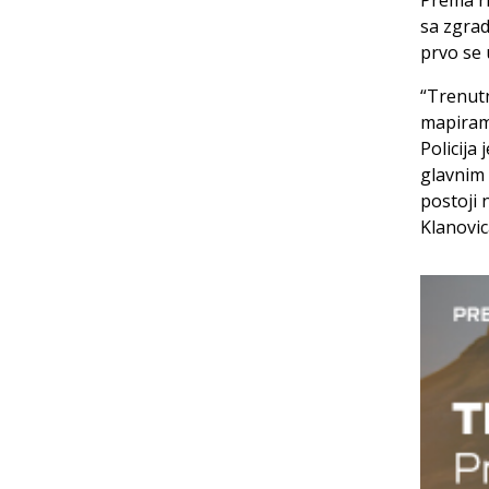
Prema r
sa zgra
prvo se 
“Trenutn
mapiramo
Policija
glavnim 
postoji 
Klanovic