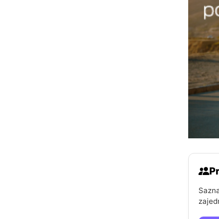
Pr
Sazna
zajed