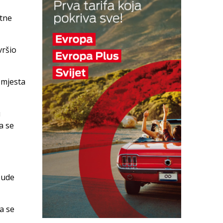
itne
vršio
 mjesta
u
a se
bude
ja se