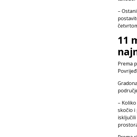
– Ostani
postavit
četvrtom
11 
naj
Prema pr
Povrije
Gradonač
područje
– Koliko
skočio i
isključi
prostora