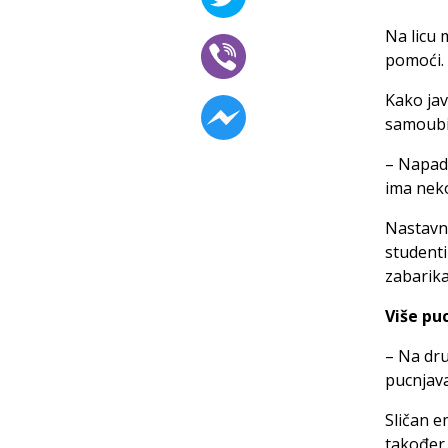
Na licu 
pomoći.
Kako javl
samoubis
– Napada
ima neko
Nastavni
studenti
zabarika
Više pu
– Na dru
pucnjava
Sličan e
također 