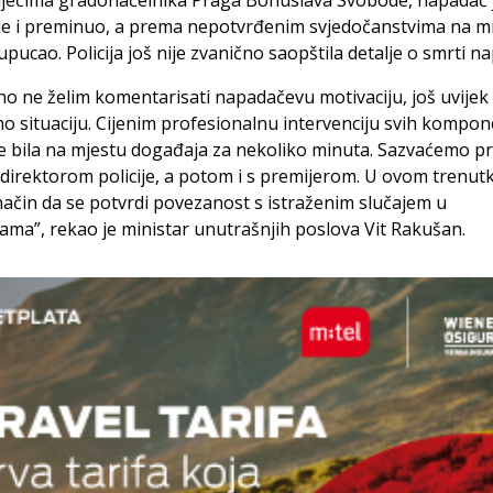
iječima gradonačelnika Praga Bohuslava Svobode, napadač 
de i preminuo, a prema nepotvrđenim svjedočanstvima na 
upucao. Policija još nije zvanično saopštila detalje o smrti n
o ne želim komentarisati napadačevu motivaciju, još uvijek
 situaciju. Cijenim profesionalnu intervenciju svih kompone
 je bila na mjestu događaja za nekoliko minuta. Sazvaćemo pr
direktorom policije, a potom i s premijerom. U ovom trenut
način da se potvrdi povezanost s istraženim slučajem u
ama”, rekao je ministar unutrašnjih poslova Vit Rakušan.