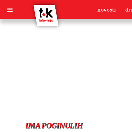
Skip
novosti
dr
to
content
IMA POGINULIH