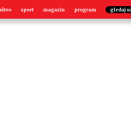
uštvo
sport
magazin
program
gledaj u