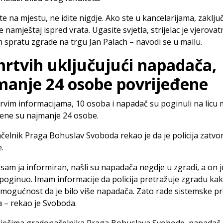
te na mjestu, ne idite nigdje. Ako ste u kancelarijama, zaključa
e namještaj ispred vrata. Ugasite svjetla, strijelac je vjerova
 spratu zgrade na trgu Jan Palach – navodi se u mailu.
mrtvih uključujući napadača,
manje 24 osobe povrijeđene
vim informacijama, 10 osoba i napadač su poginuli na licu 
đene su najmanje 24 osobe.
elnik Praga Bohuslav Svoboda rekao je da je policija zatvori
.
 sam ja informiran, našli su napadača negdje u zgradi, a on 
 poginuo. Imam informacije da policija pretražuje zgradu kak
li mogućnost da je bilo više napadača. Zato rade sistemske p
 – rekao je Svoboda.