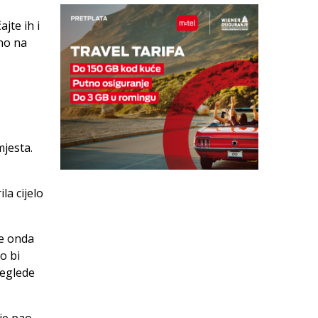
jte ih i
tno na
mjesta.
la cijelo
je onda
o bi
reglede