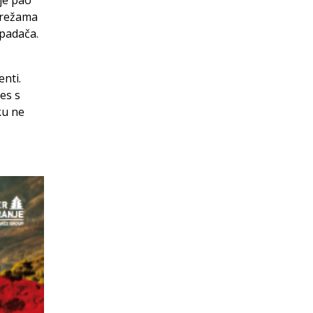
je pao
mrežama
apadača.
nti.
es s
ku ne