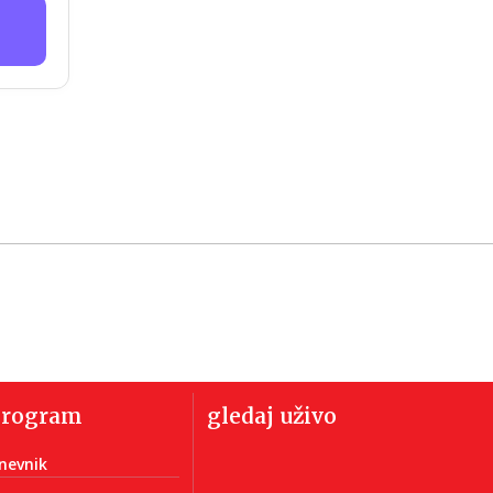
program
gledaj uživo
nevnik