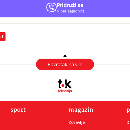
Pridruži se
Viber zajednici
ad
Povratak na vrh
sport
magazin
Zdravlje
D