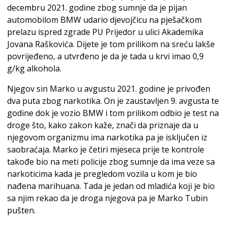
decembru 2021. godine zbog sumnje da je pijan
automobilom BMW udario djevojčicu na pješačkom
prelazu ispred zgrade PU Prijedor u ulici Akademika
Jovana Raškovića. Dijete je tom prilikom na sreću lakše
povrijeđeno, a utvrđeno je da je tada u krvi imao 0,9
g/kg alkohola.
Njegov sin Marko u avgustu 2021. godine je privođen
dva puta zbog narkotika. On je zaustavljen 9. avgusta te
godine dok je vozio BMW i tom prilikom odbio je test na
droge što, kako zakon kaže, znači da priznaje da u
njegovom organizmu ima narkotika pa je isključen iz
saobraćaja. Marko je četiri mjeseca prije te kontrole
takođe bio na meti policije zbog sumnje da ima veze sa
narkoticima kada je pregledom vozila u kom je bio
nađena marihuana. Tada je jedan od mladića koji je bio
sa njim rekao da je droga njegova pa je Marko Tubin
pušten.