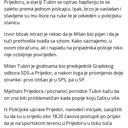
Prijedoru, a stariji Tubin se opirao hapšenju te se
zaletio prema jednom policajcu. Ipak, brzo je savladan i
stavljene su mu lisice na ruke te je odveden u policijsku
stanicu.
Izvor blizak istrazi je rekao da je Milan bio pijan i da je
tuči prethodila svađa sa sinom. Kako saznajemo, u
ovom obračunu, ali i napadu na pripadnika policije niko
nije ozbiljnije povrijeđen.
Milan Tubin je godinama bio predsjednik Gradskog
odbora SDS-a Prijedor, a nakon toga je promijenio dvije
stranke- prvo otišao je u SPS, pa u SP.
Mještani Prijedora i poznanici porodice Tubin kažu da
on zna biti problematičan kada popije koju čašicu više.
Iz Policijske uprave Prijedor, navodeći inicijale, saopštili
su da su u srijedu oko 18.20 časova postupili po prijavi
da je na sportskom terenu u Prijedoru u toku tuča