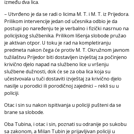
između dva lica.
– Utvrđeno je da se radi o licima M. T. i M. T. iz Prijedora.
Prilikom intervencije jedan od učesnika odbio je da
postupi po naređenju te je verbalno i fizički nasrnuo na
policijskog službenika. Prilikom lišenja slobode pružao
je aktivan otpor. U toku je rad na kompletiranju
predmeta nakon čega će protiv M. T. Okružnom javnom
tužilaštvu Prijedor biti dostavljen izvještaj za počinjeno
krivično djelo napad na službeno lice u vršenju
službene dužnosti, dok će se za oba lica koja su
učestvovala u tuči dostaviti izvještaj za krivično djelo
nasilje u porodici ili porodičnoj zajednici – rekli su u
policiji.
Otac i sin su nakon ispitivanja u policiji pušteni da se
brane sa slobode.
Oba Tubina, i otac i sin, poznati su odranije po sukobu
sa zakonom, a Milan Tubin je prijavljivan policiji u