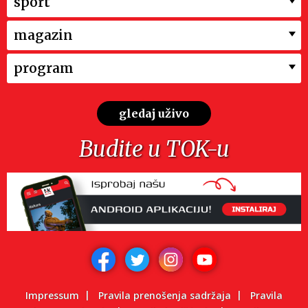
sport
magazin
program
gledaj uživo
Budite u TOK-u
Impressum
Pravila prenošenja sadržaja
Pravila