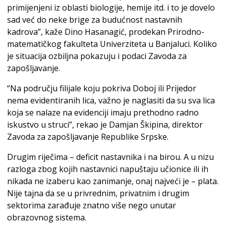
primijenjeni iz oblasti biologije, hemije itd. i to je dovelo
sad već do neke brige za budućnost nastavnih
kadrova”, kaže Dino Hasanagić, prodekan Prirodno-
matematičkog fakulteta Univerziteta u Banjaluci. Koliko
je situacija ozbiljna pokazuju i podaci Zavoda za
zapošljavanje.
“Na području filijale koju pokriva Doboj ili Prijedor
nema evidentiranih lica, važno je naglasiti da su sva lica
koja se nalaze na evidenciji imaju prethodno radno
iskustvo u struci”, rekao je Damjan Škipina, direktor
Zavoda za zapošljavanje Republike Srpske.
Drugim riječima – deficit nastavnika i na birou. A u nizu
razloga zbog kojih nastavnici napuštaju učionice ili ih
nikada ne izaberu kao zanimanje, onaj najveći je – plata.
Nije tajna da se u privrednim, privatnim i drugim
sektorima zarađuje znatno više nego unutar
obrazovnog sistema.