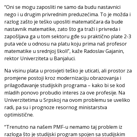
“Oni se mogu zaposliti ne samo da budu nastavnici
nego i u drugim privrednim preduzećima. To je možda i
razlog zašto je teško uposliti matematičara da bude
nastavnik matematike, zato što ga traži i privreda i
zapošljava ga u tom sektoru gđe su praktično plate 2-3
puta veće u odnosu na platu koju prima naš profesor
matematike u srednjoj školi”, kaže Radoslav Gajanin,
rektor Univerziteta u Banjaluci.
Na visinu plata u prosvjeti teško je uticati, ali prostor za
promjene postoji kroz modernizaciju obrazovanja i
prilagođavanje studijskih programa – kako bi se kod
mladih ponovo probudio interes za ove profesije. Na
Univerzitetima u Srpskoj na ovom problemu se uveliko
radi, pa su i prognoze resornog ministarstva
optimistične.
“Trenutno na našem PMF-u nemamo taj problem iz
razloga što je studijski program spojen sa studijskim