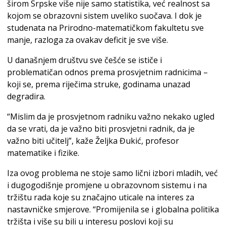
širom Srpske više nije samo statistika, već realnost sa
kojom se obrazovni sistem uveliko suočava. I dok je
studenata na Prirodno-matematičkom fakultetu sve
manje, razloga za ovakav deficit je sve više.
U današnjem društvu sve češće se ističe i
problematičan odnos prema prosvjetnim radnicima –
koji se, prema riječima struke, godinama unazad
degradira.
“Mislim da je prosvjetnom radniku važno nekako ugled
da se vrati, da je važno biti prosvjetni radnik, da je
važno biti učitelj”, kaže Željka Đukić, profesor
matematike i fizike.
Iza ovog problema ne stoje samo lični izbori mladih, već
i dugogodišnje promjene u obrazovnom sistemu i na
tržištu rada koje su značajno uticale na interes za
nastavničke smjerove. “Promijenila se i globalna politika
tržišta i više su bili u interesu poslovi koji su