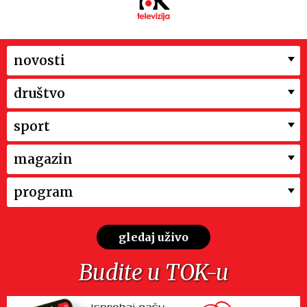
novosti
društvo
sport
magazin
program
gledaj uživo
Budite u TOK-u