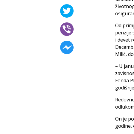
životnog
osiguran
Od primj
penzije 
i devet 
Decembar
Milić, d
– U janu
zavisnos
Fonda PI
godišnje
Redovno
odlukom
On je po
godine, 