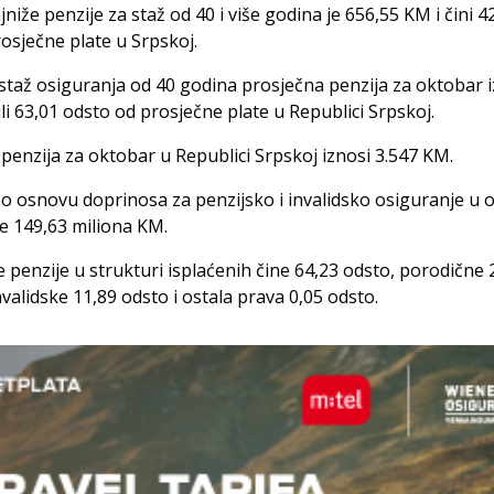
jniže penzije za staž od 40 i više godina je 656,55 KM i čini 4
osječne plate u Srpskoj.
staž osiguranja od 40 godina prosječna penzija za oktobar i
li 63,01 odsto od prosječne plate u Republici Srpskoj.
penzija za oktobar u Republici Srpskoj iznosi 3.547 KM.
o osnovu doprinosa za penzijsko i invalidsko osiguranje u 
je 149,63 miliona KM.
 penzije u strukturi isplaćenih čine 64,23 odsto, porodične 
nvalidske 11,89 odsto i ostala prava 0,05 odsto.