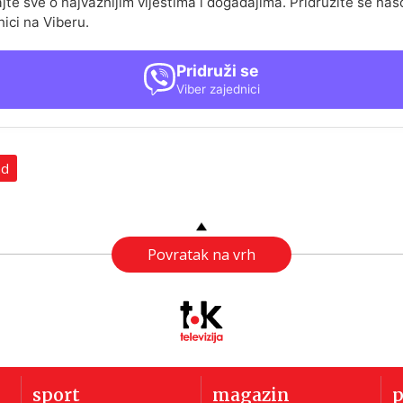
jte sve o najvažnijim vijestima i događajima. Pridružite se naš
nici na Viberu.
Pridruži se
Viber zajednici
ad
Povratak na vrh
sport
magazin