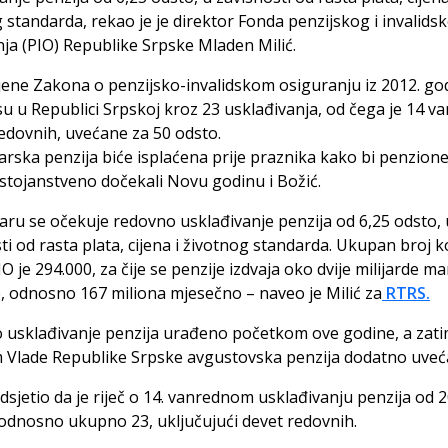
 standarda, rekao je je direktor Fonda penzijskog i invalids
ja (PIO) Republike Srpske Mladen Milić.
ene Zakona o penzijsko-invalidskom osiguranju iz 2012. go
su u Republici Srpskoj kroz 23 usklađivanja, od čega je 14 v
redovnih, uvećane za 50 odsto.
ska penzija biće isplaćena prije praznika kako bi penzione
ostojanstveno dočekali Novu godinu i Božić.
aru se očekuje redovno usklađivanje penzija od 6,25 odsto, 
ti od rasta plata, cijena i životnog standarda. Ukupan broj k
O je 294.000, za čije se penzije izdvaja oko dvije milijarde m
, odnosno 167 miliona mjesečno – naveo je Milić za
RTRS.
 usklađivanje penzija urađeno početkom ove godine, a zati
 Vlade Republike Srpske avgustovska penzija dodatno uveć
dsjetio da je riječ o 14. vanrednom usklađivanju penzija od 2
odnosno ukupno 23, uključujući devet redovnih.