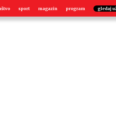
uštvo
sport
magazin
program
gledaj u