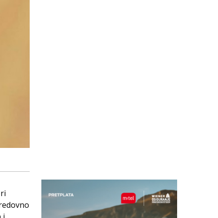
ri
 redovno
 i