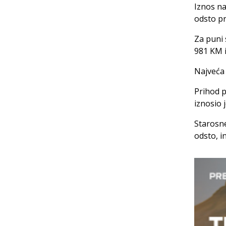
Iznos na
odsto pr
Za puni 
981 KM i
Najveća 
Prihod p
iznosio 
Starosne
odsto, i