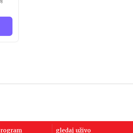
oj
program
gledaj uživo