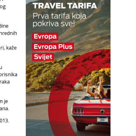
kog
dine
anrednih
ri, kaže
u
orisnika
araka
m je
ana.
013.