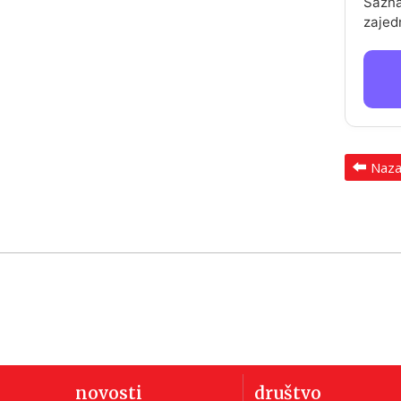
Sazna
zajed
Naz
novosti
društvo