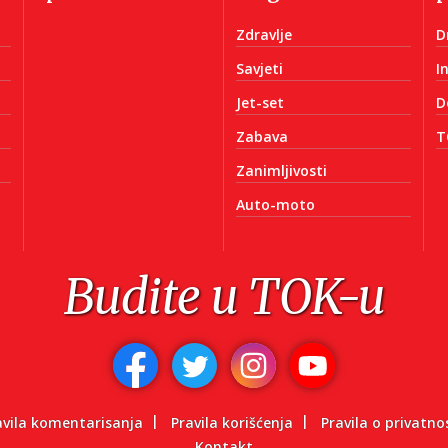
Zdravlje
D
Savjeti
I
Jet-set
D
Zabava
T
Zanimljivosti
Auto-moto
Budite u TOK-u
avila komentarisanja
Pravila korišćenja
Pravila o privatno
Kontakt