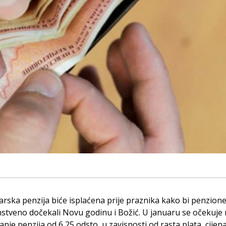
ska penzija biće isplaćena prije praznika kako bi penzione
stveno dočekali Novu godinu i Božić. U januaru se očekuje
anje penzija od 6,25 odsto, u zavisnosti od rasta plata, cijena