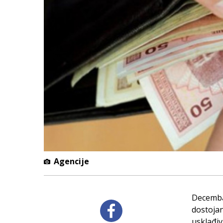
Agencije
Decembar
dostojan
usklađiv