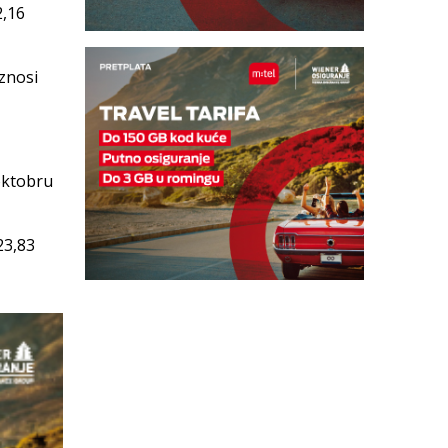
2,16
znosi
oktobru
23,83