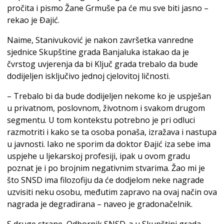
pročita i pismo Žane Grmuše pa će mu sve biti jasno –
rekao je Đajić.
Naime, Stanivuković je nakon završetka vanredne
sjednice Skupštine grada Banjaluka istakao da je
čvrstog uvjerenja da bi Ključ grada trebalo da bude
dodijeljen isključivo jednoj cjelovitoj ličnosti.
– Trebalo bi da bude dodijeljen nekome ko je uspješan
u privatnom, poslovnom, životnom i svakom drugom
segmentu. U tom kontekstu potrebno je pri odluci
razmotriti i kako se ta osoba ponaša, izražava i nastupa
u javnosti. Iako ne sporim da doktor Đajić iza sebe ima
uspjehe u ljekarskoj profesiji, ipak u ovom gradu
poznat je i po brojnim negativnim stvarima. Žao mi je
što SNSD ima filozofiju da će dodjelom neke nagrade
uzvisiti neku osobu, međutim zapravo na ovaj način ova
nagrada je degradirana – naveo je gradonačelnik.