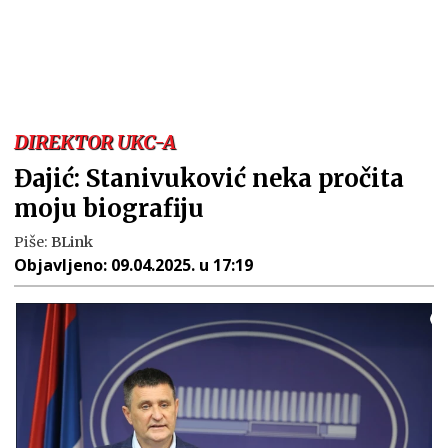
DIREKTOR UKC-A
Đajić: Stanivuković neka pročita
moju biografiju
Piše:
BLink
Objavljeno:
09.04.2025. u 17:19