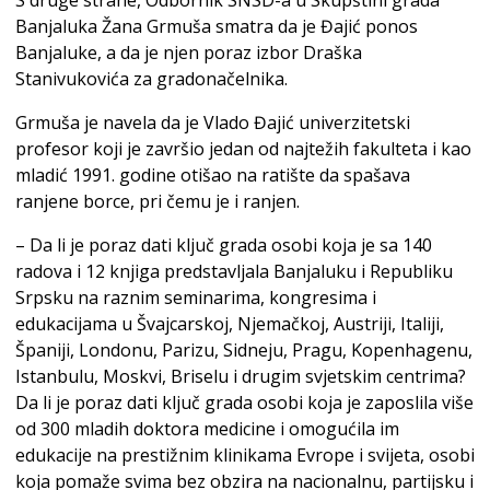
S druge strane, Odbornik SNSD-a u Skupštini grada
Banjaluka Žana Grmuša smatra da je Đajić ponos
Banjaluke, a da je njen poraz izbor Draška
Stanivukovića za gradonačelnika.
Grmuša je navela da je Vlado Đajić univerzitetski
profesor koji je završio jedan od najtežih fakulteta i kao
mladić 1991. godine otišao na ratište da spašava
ranjene borce, pri čemu je i ranjen.
– Da li je poraz dati ključ grada osobi koja je sa 140
radova i 12 knjiga predstavljala Banjaluku i Republiku
Srpsku na raznim seminarima, kongresima i
edukacijama u Švajcarskoj, Njemačkoj, Austriji, Italiji,
Španiji, Londonu, Parizu, Sidneju, Pragu, Kopenhagenu,
Istanbulu, Moskvi, Briselu i drugim svjetskim centrima?
Da li je poraz dati ključ grada osobi koja je zaposlila više
od 300 mladih doktora medicine i omogućila im
edukacije na prestižnim klinikama Evrope i svijeta, osobi
koja pomaže svima bez obzira na nacionalnu, partijsku i