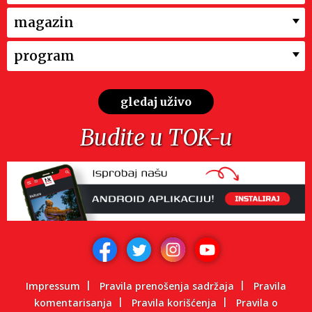
magazin
program
gledaj uživo
Budite u TOK-u
Impressum
Pravila prenošenja sadržaja
Pravila
komentarisanja
Pravila korišćenja
Pravila o