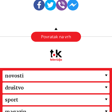
Povratak na vrh
novosti
društvo
sport
magazin