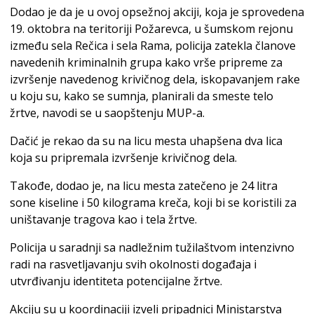
Dodao je da je u ovoj opsežnoj akciji, koja je sprovedena
19. oktobra na teritoriji Požarevca, u šumskom rejonu
između sela Rečica i sela Rama, policija zatekla članove
navedenih kriminalnih grupa kako vrše pripreme za
izvršenje navedenog krivičnog dela, iskopavanjem rake
u koju su, kako se sumnja, planirali da smeste telo
žrtve, navodi se u saopštenju MUP-a.
Dačić je rekao da su na licu mesta uhapšena dva lica
koja su pripremala izvršenje krivičnog dela.
Takođe, dodao je, na licu mesta zatečeno je 24 litra
sone kiseline i 50 kilograma kreča, koji bi se koristili za
uništavanje tragova kao i tela žrtve.
Policija u saradnji sa nadležnim tužilaštvom intenzivno
radi na rasvetljavanju svih okolnosti događaja i
utvrđivanju identiteta potencijalne žrtve.
Akciju su u koordinaciji izveli pripadnici Ministarstva