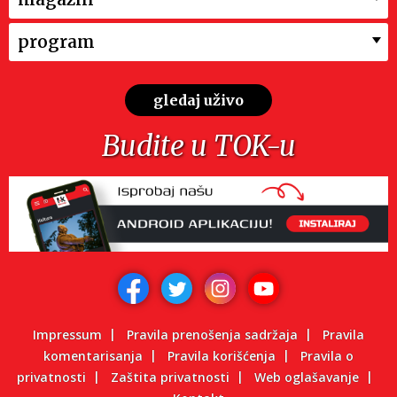
program
gledaj uživo
Budite u TOK-u
Impressum
Pravila prenošenja sadržaja
Pravila
komentarisanja
Pravila korišćenja
Pravila o
privatnosti
Zaštita privatnosti
Web oglašavanje