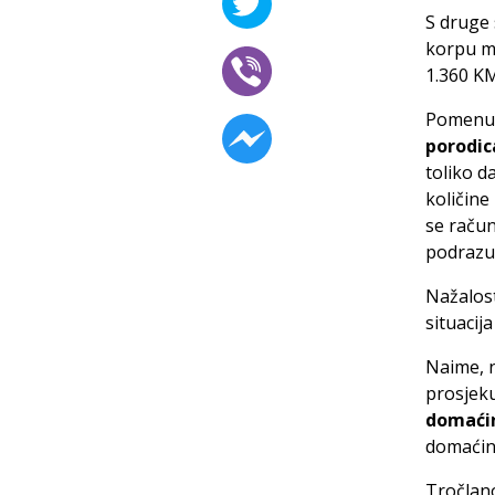
S druge 
korpu mj
1.360 K
Pomenuti
porodic
toliko d
količine
se račun
podrazum
Nažalos
situacij
Naime, n
prosjek
domaćin
domaćins
Tročlan