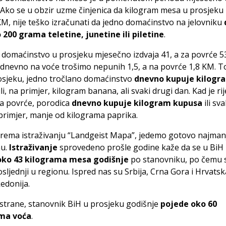
Ako se u obzir uzme činjenica da kilogram mesa u prosjeku
M, nije teško izračunati da jedno domaćinstvo na jelovniku
 200 grama teletine, junetine ili piletine
.
 domaćinstvo u prosjeku mjesečno izdvaja 41, a za povrće 5
 dnevno na voće trošimo nepunih 1,5, a na povrće 1,8 KM. T
osjeku, jedno tročlano domaćinstvo
dnevno kupuje kilogr
li, na primjer, kilogram banana, ali svaki drugi dan. Kad je rij
a povrće, porodica
dnevno kupuje kilogram kupusa
ili sv
primjer, manje od kilograma paprika.
prema istraživanju “Landgeist Mapa”, jedemo gotovo najma
nu.
Istraživanje
sprovedeno prošle godine kaže da se u BiH
ko 43 kilograma mesa godišnje
po stanovniku, po čemu
sljednji u regionu. Ispred nas su Srbija, Crna Gora i Hrvatska
edonija.
strane, stanovnik BiH u prosjeku godišnje
pojede oko 60
ma voća
.