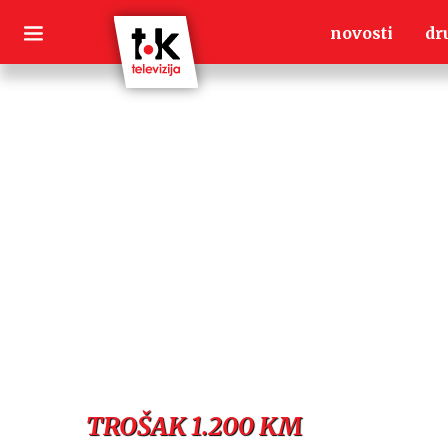
Skip
novosti
dr
to
content
TROŠAK 1.200 KM