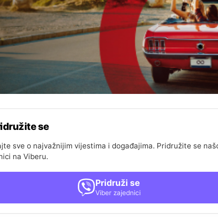
idružite se
jte sve o najvažnijim vijestima i događajima. Pridružite se naš
nici na Viberu.
Pridruži se
Viber zajednici