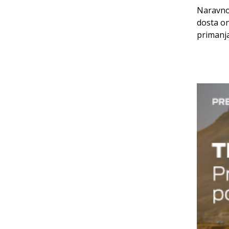
Naravno,
dosta on
primanja