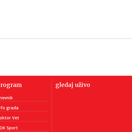
program
gledaj uživo
nevnik
nfo grada
oktor Vet
OK Sport