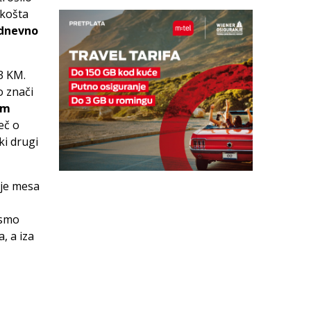
 košta
dnevno
3 KM.
o znači
am
eč o
aki drugi
nje mesa
 smo
, a iza