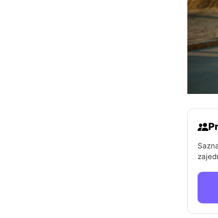
Pr
Sazna
zajed