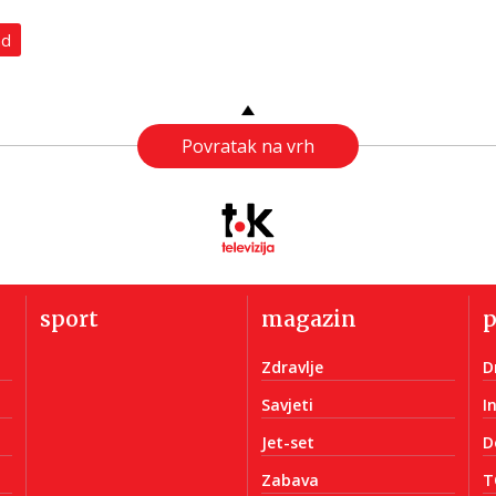
ad
Povratak na vrh
sport
magazin
Zdravlje
D
Savjeti
I
Jet-set
D
Zabava
T