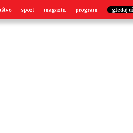
uštvo
sport
magazin
program
gledaj u