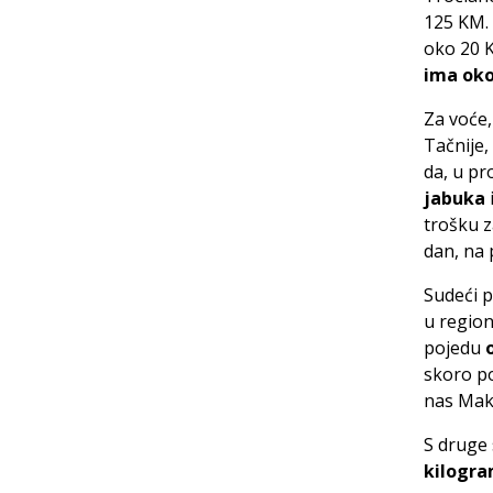
125 KM. 
oko 20 K
ima oko
Za voće,
Tačnije,
da, u pr
jabuka
i
trošku z
dan, na 
Sudeći 
u regio
pojedu
o
skoro po
nas Mak
S druge 
kilogra