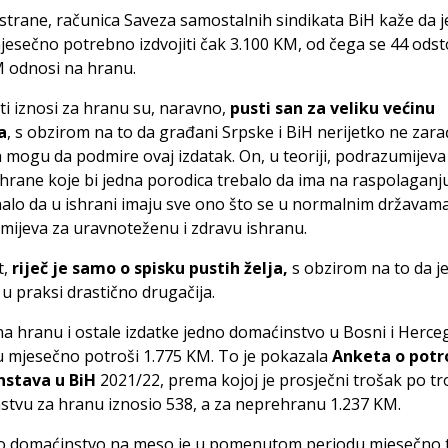
strane, računica Saveza samostalnih sindikata BiH kaže da j
esečno potrebno izdvojiti čak 3.100 KM, od čega se 44 odsto
M odnosi na hranu.
 iznosi za hranu su, naravno,
pusti san za veliku većinu
a
, s obzirom na to da građani Srpske i BiH nerijetko ne zara
a mogu da podmire ovaj izdatak. On, u teoriji, podrazumijeva 
 hrane koje bi jedna porodica trebalo da ima na raspolaganju
alo da u ishrani imaju sve ono što se u normalnim državam
ijeva za uravnoteženu i zdravu ishranu.
t,
riječ je samo o spisku pustih želja,
s obzirom na to da j
a u praksi drastično drugačija.
a hranu i ostale izdatke jedno domaćinstvo u Bosni i Herce
u mjesečno potroši 1.775 KM. To je pokazala
Anketa o potr
stava u BiH
2021/22, prema kojoj je prosječni trošak po t
tvu za hranu iznosio 538, a za neprehranu 1.237 KM.
o domaćinstvo na meso je u pomenutom periodu mjesečno t