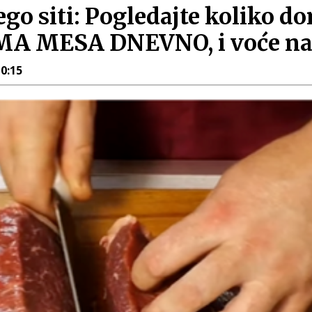
ego siti: Pogledajte koliko d
A MESA DNEVNO, i voće nam
10:15