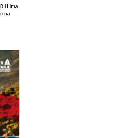
 BiH ima
om na