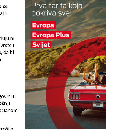
e za
 ili
đuju ni
vrste i
, da bi
a
e
govini u
ošnji
ročlanom
rošilo