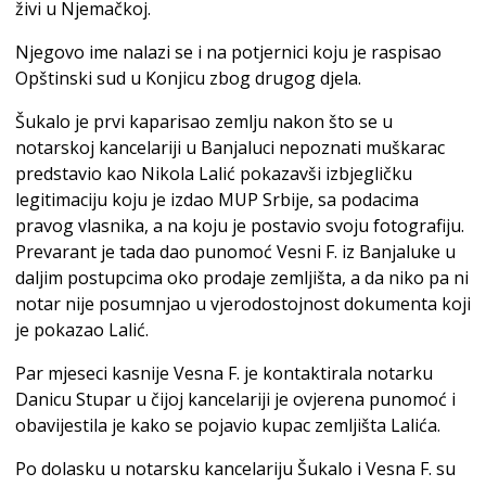
živi u Njemačkoj.
Njegovo ime nalazi se i na potjernici koju je raspisao
Opštinski sud u Konjicu zbog drugog djela.
Šukalo je prvi kaparisao zemlju nakon što se u
notarskoj kancelariji u Banjaluci nepoznati muškarac
predstavio kao Nikola Lalić pokazavši izbjegličku
legitimaciju koju je izdao MUP Srbije, sa podacima
pravog vlasnika, a na koju je postavio svoju fotografiju.
Prevarant je tada dao punomoć Vesni F. iz Banjaluke u
daljim postupcima oko prodaje zemljišta, a da niko pa ni
notar nije posumnjao u vjerodostojnost dokumenta koji
je pokazao Lalić.
Par mjeseci kasnije Vesna F. je kontaktirala notarku
Danicu Stupar u čijoj kancelariji je ovjerena punomoć i
obavijestila je kako se pojavio kupac zemljišta Lalića.
Po dolasku u notarsku kancelariju Šukalo i Vesna F. su