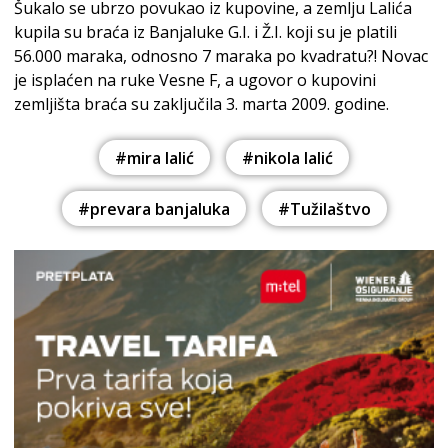
Šukalo se ubrzo povukao iz kupovine, a zemlju Lalića
kupila su braća iz Banjaluke G.I. i Ž.I. koji su je platili
56.000 maraka, odnosno 7 maraka po kvadratu?! Novac
je isplaćen na ruke Vesne F, a ugovor o kupovini
zemljišta braća su zaključila 3. marta 2009. godine.
#mira lalić
#nikola lalić
#prevara banjaluka
#Tužilaštvo