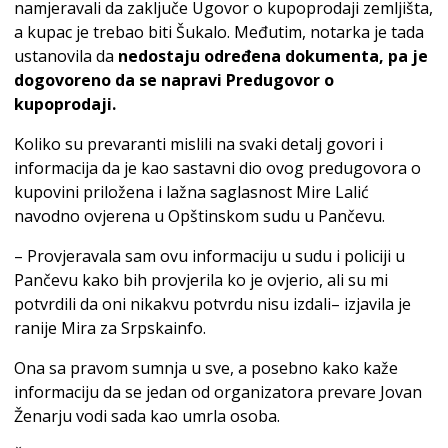
namjeravali da zaključe Ugovor o kupoprodaji zemljišta,
a kupac je trebao biti Šukalo. Međutim, notarka je tada
ustanovila da
nedostaju određena dokumenta, pa je
dogovoreno da se napravi Predugovor o
kupoprodaji.
Koliko su prevaranti mislili na svaki detalj govori i
informacija da je kao sastavni dio ovog predugovora o
kupovini priložena i lažna saglasnost Mire Lalić
navodno ovjerena u Opštinskom sudu u Pančevu.
– Provjeravala sam ovu informaciju u sudu i policiji u
Pančevu kako bih provjerila ko je ovjerio, ali su mi
potvrdili da oni nikakvu potvrdu nisu izdali– izjavila je
ranije Mira za Srpskainfo.
Ona sa pravom sumnja u sve, a posebno kako kaže
informaciju da se jedan od organizatora prevare Jovan
Ženarju vodi sada kao umrla osoba.