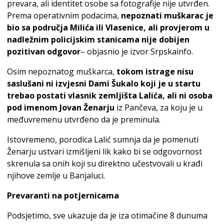
prevara, ali identitet osobe sa fotografije nije utvrđen.
Prema operativnim podacima,
nepoznati muškarac je
bio sa područja Milića ili Vlasenice, ali provjerom u
nadležnim policijskim stanicama nije dobijen
pozitivan odgovor
– objasnio je izvor Srpskainfo.
Osim nepoznatog muškarca,
tokom istrage nisu
saslušani ni izvjesni Dami Šukalo koji je u startu
trebao postati vlasnik zemljišta Lalića, ali ni osoba
pod imenom Jovan Ženarju
iz Pančeva, za koju je u
međuvremenu utvrđeno da je preminula.
Istovremeno, porodica Lalić sumnja da je pomenuti
Ženarju ustvari izmišljeni lik kako bi se odgovornost
skrenula sa onih koji su direktno učestvovali u krađi
njihove zemlje u Banjaluci.
Prevaranti na potjernicama
Podsjetimo, sve ukazuje da je iza otimačine 8 dunuma