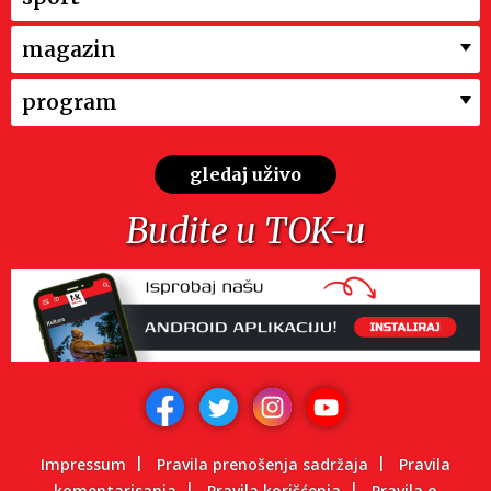
magazin
program
gledaj uživo
Budite u TOK-u
Impressum
Pravila prenošenja sadržaja
Pravila
komentarisanja
Pravila korišćenja
Pravila o