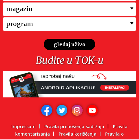
magazin
program
gledaj uživo
Budite u TOK-u
Impressum
Pravila prenošenja sadržaja
Pravila
komentarisanja
Pravila korišćenja
Pravila o