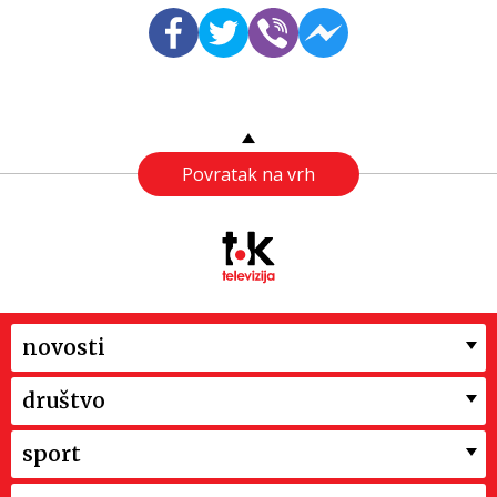
Povratak na vrh
novosti
društvo
sport