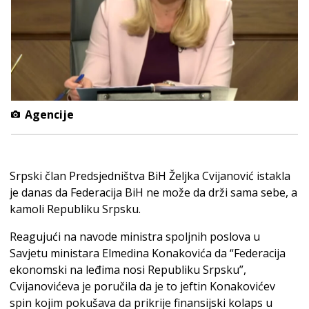
Agencije
Srpski član Predsjedništva BiH Željka Cvijanović istakla
je danas da Federacija BiH ne može da drži sama sebe, a
kamoli Republiku Srpsku.
Reagujući na navode ministra spoljnih poslova u
Savjetu ministara Elmedina Konakovića da “Federacija
ekonomski na leđima nosi Republiku Srpsku”,
Cvijanovićeva je poručila da je to jeftin Konakovićev
spin kojim pokušava da prikrije finansijski kolaps u