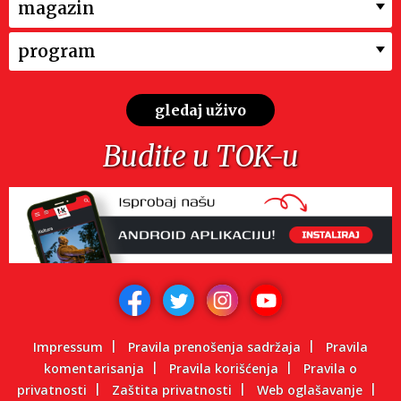
magazin
program
gledaj uživo
Budite u TOK-u
Impressum
Pravila prenošenja sadržaja
Pravila
komentarisanja
Pravila korišćenja
Pravila o
privatnosti
Zaštita privatnosti
Web oglašavanje