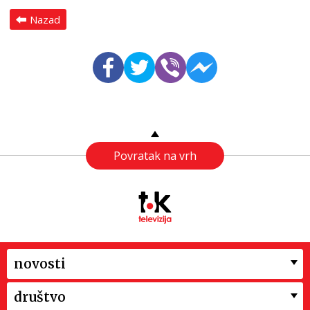
Nazad
Povratak na vrh
novosti
društvo