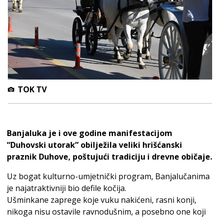
TOK TV
Banjaluka je i ove godine manifestacijom
“Duhovski utorak” obilježila veliki hrišćanski
praznik Duhove, poštujući tradiciju i drevne običaje.
Uz bogat kulturno-umjetnički program, Banjalučanima
je najatraktivniji bio defile kočija.
Ušminkane zaprege koje vuku nakićeni, rasni konji,
nikoga nisu ostavile ravnodušnim, a posebno one koji