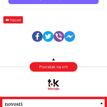
Nazad
Povratak na vrh
novosti