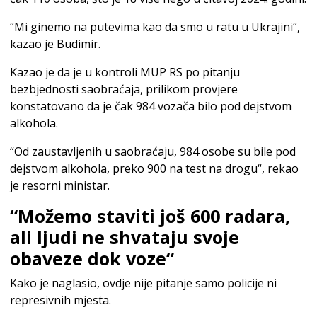
“Mi ginemo na putevima kao da smo u ratu u Ukrajini“,
kazao je Budimir.
Kazao je da je u kontroli MUP RS po pitanju
bezbjednosti saobraćaja, prilikom provjere
konstatovano da je čak 984 vozača bilo pod dejstvom
alkohola.
“Od zaustavljenih u saobraćaju, 984 osobe su bile pod
dejstvom alkohola, preko 900 na test na drogu“, rekao
je resorni ministar.
“Možemo staviti još 600 radara,
ali ljudi ne shvataju svoje
obaveze dok voze“
Kako je naglasio, ovdje nije pitanje samo policije ni
represivnih mjesta.