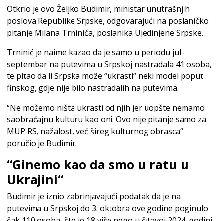
Otkrio je ovo Željko Budimir, ministar unutrašnjih
poslova Republike Srpske, odgovarajući na poslaničko
pitanje Milana Trninića, poslanika Ujedinjene Srpske.
Trninić je naime kazao da je samo u periodu jul-
septembar na putevima u Srpskoj nastradala 41 osoba,
te pitao da li Srpska može “ukrasti“ neki model poput
finskog, gdje nije bilo nastradalih na putevima.
“Ne možemo ništa ukrasti od njih jer uopšte nemamo
saobraćajnu kulturu kao oni. Ovo nije pitanje samo za
MUP RS, nažalost, već šireg kulturnog obrasca“,
poručio je Budimir.
“Ginemo kao da smo u ratu u
Ukrajini“
Budimir je iznio zabrinjavajući podatak da je na
putevima u Srpskoj do 3. oktobra ove godine poginulo
čak 110 osoba, što je 18 više nego u čitavoj 2024. godini.