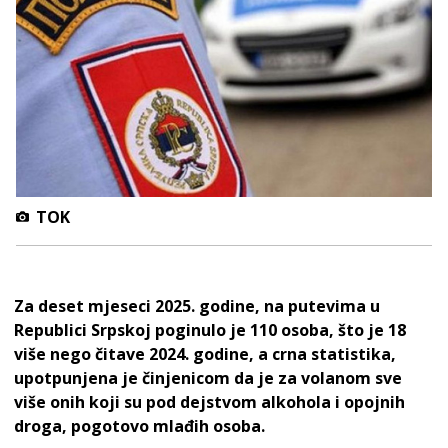
TOK
Za deset mjeseci 2025. godine, na putevima u
Republici Srpskoj poginulo je 110 osoba, što je 18
više nego čitave 2024. godine, a crna statistika,
upotpunjena je činjenicom da je za volanom sve
više onih koji su pod dejstvom alkohola i opojnih
droga, pogotovo mlađih osoba.