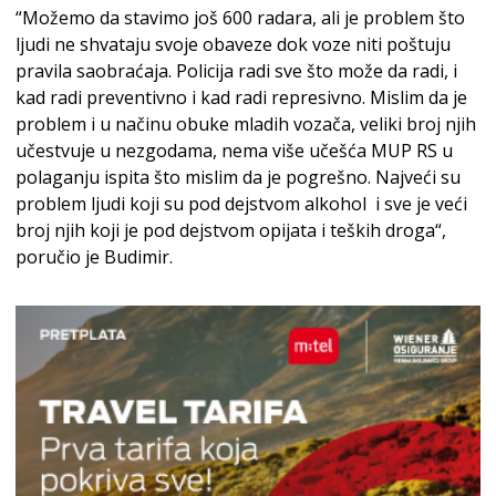
“Možemo da stavimo još 600 radara, ali je problem što
ljudi ne shvataju svoje obaveze dok voze niti poštuju
pravila saobraćaja. Policija radi sve što može da radi, i
kad radi preventivno i kad radi represivno. Mislim da je
problem i u načinu obuke mladih vozača, veliki broj njih
učestvuje u nezgodama, nema više učešća MUP RS u
polaganju ispita što mislim da je pogrešno. Najveći su
problem ljudi koji su pod dejstvom alkohol i sve je veći
broj njih koji je pod dejstvom opijata i teških droga“,
poručio je Budimir.