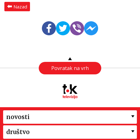
Nazad
Povratak na vrh
novosti
društvo