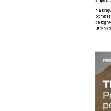
smjeru“,
Na kraju
bombasti
da izgra
utrkivati