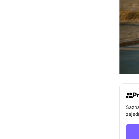
Pr
Sazna
zajed