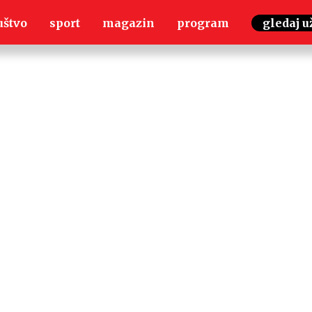
uštvo
sport
magazin
program
gledaj u