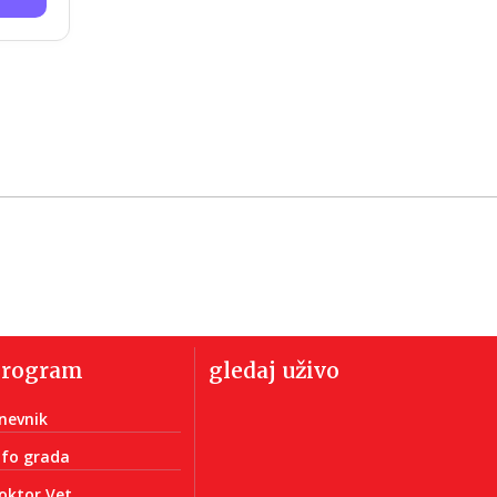
program
gledaj uživo
nevnik
nfo grada
oktor Vet