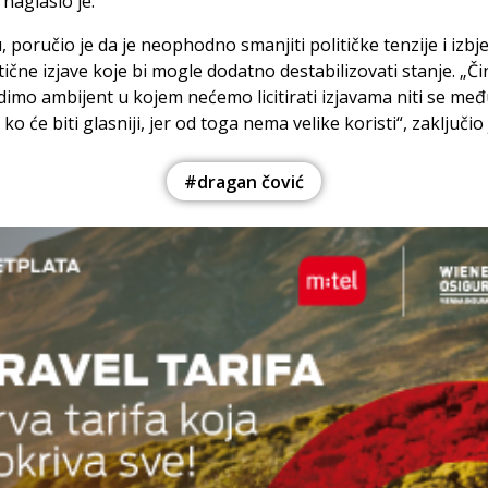
 naglasio je.
, poručio je da je neophodno smanjiti političke tenzije i izbj
čne izjave koje bi mogle dodatno destabilizovati stanje. „Č
dimo ambijent u kojem nećemo licitirati izjavama niti se m
 ko će biti glasniji, jer od toga nema velike koristi“, zaključio 
#dragan čović