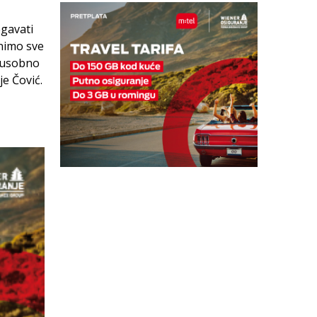
egavati
inimo sve
eđusobno
je Čović.