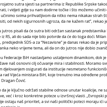
erojatno sutra sjesti sa partnerima iz Republike Srpske takođ
ati, i vidjeti gdje su nam dodirne točke i što možemo učiniti
u učinimo svima prihvatljivom da nitko nema nikakav strah št
iti, od nekih sigurnosnih ugroza, da ne kažem rat”, rekao je
u jutros pisali da će sutra biti održan sastanak predstavnika
e iz RS, ali do sada nije bilo potvrde da će do toga doći. Milan
ć, predsjednik SDS-a za “Nezavisne” je danas rekao da je pr
anka neko vrijeme tema, ali da on do jutros nije dobio zvanič
u Federacije BiH nastavljamo ustaljenom dinamikom, dok je
žave naš osnovni cilj očuvanje mira i stabilnosti. Moramo sv
im djelovanjem osigurati da institucije nesmetano funkcionišu
a rad Vijeća ministara BiH, koje trenutno ima određene pro
je Dragan Čović.
 da je ključno održati stabilne odnose unutar koalicije, ne 
ave, već i kroz konkretne poteze u izvršnoj vlasti. „Evropski p
je ostaju naš prioritet, a svi naši politički potezi moraju ići 