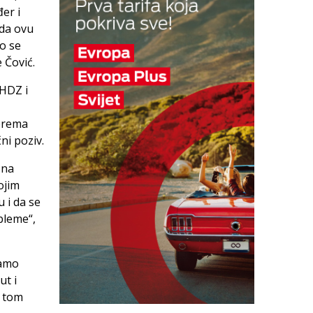
er i
 da ovu
o se
 Čović.
 HDZ i
iprema
ni poziv.
 na
ojim
 i da se
bleme“,
samo
ut i
u tom