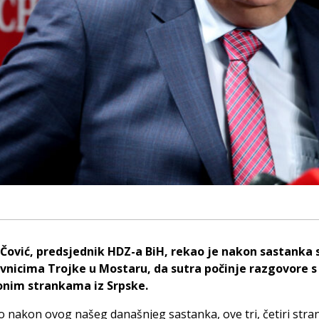
Čović, predsjednik HDZ-a BiH, rekao je nakon sastanka 
vnicima Trojke u Mostaru, da sutra počinje razgovore s
onim strankama iz Srpske.
 nakon ovog našeg današnjeg sastanka, ove tri, četiri stran