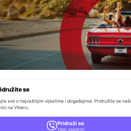
idružite se
jte sve o najvažnijim vijestima i događajima. Pridružite se naš
nici na Viberu.
Pridruži se
Viber zajednici