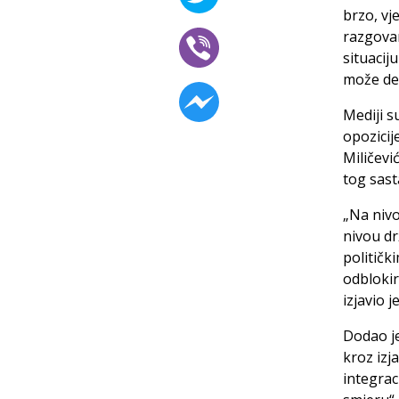
brzo, vj
razgovar
situacij
može des
Mediji s
opozicij
Miličevi
tog sast
„Na nivo
nivou dr
političk
odblokir
izjavio 
Dodao je
kroz izj
integraci