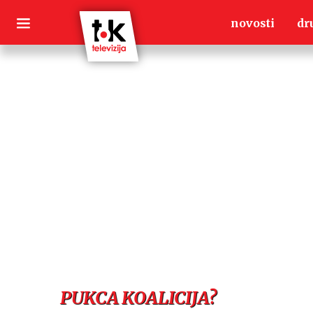
Skip
novosti
dr
to
content
PUKCA KOALICIJA?