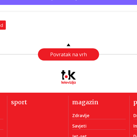
ad
Povratak na vrh
sport
magazin
Zdravlje
D
Savjeti
I
Jet-set
D