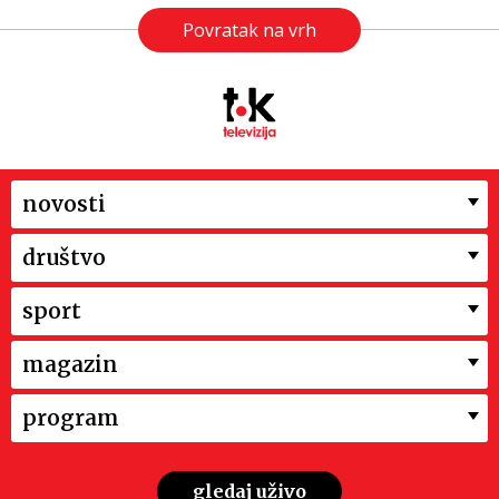
Povratak na vrh
novosti
društvo
sport
magazin
program
gledaj uživo