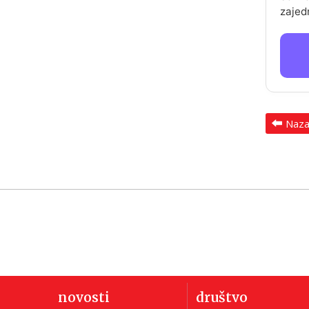
zajed
Naz
novosti
društvo