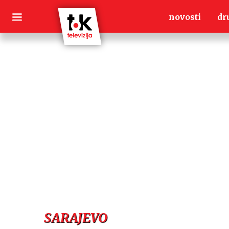
Skip
novosti
dr
to
content
SARAJEVO