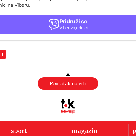
nici na Viberu.
Pridruži se
Viber zajednici
ad
Povratak na vrh
sport
magazin