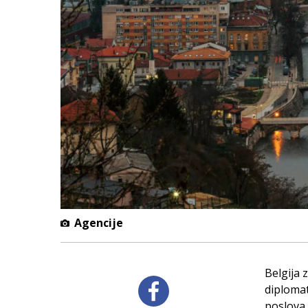
Agencije
Belgija 
diplomat
poslova