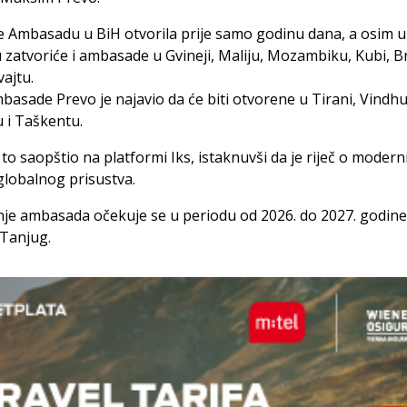
je Ambasadu u BiH otvorila prije samo godinu dana, a osim u
 zatvoriće i ambasade u Gvineji, Maliju, Mozambiku, Kubi, Br
vajtu.
asade Prevo je najavio da će biti otvorene u Tirani, Vindh
 i Taškentu.
 to saopštio na platformi Iks, istaknuvši da je riječ o moderniz
globalnog prisustva.
je ambasada očekuje se u periodu od 2026. do 2027. godine
 Tanjug.