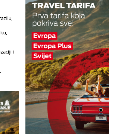
azilu,
uku,
aciji i
,