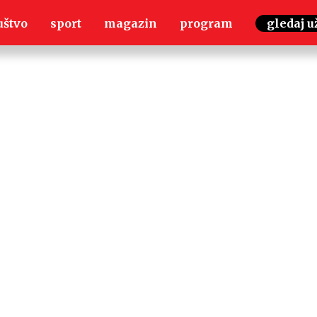
uštvo
sport
magazin
program
gledaj u