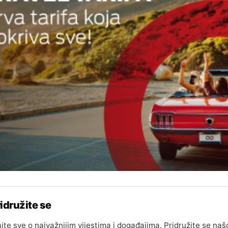
idružite se
jte sve o najvažnijim vijestima i događajima. Pridružite se naš