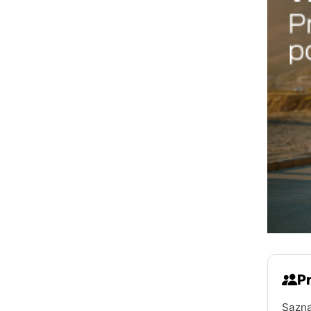
Pr
Sazna