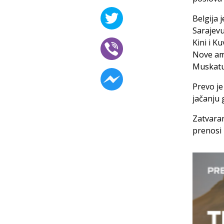
Belgija 
Sarajevu
Kini i Ku
Nove amb
Muskatu
Prevo je
jačanju 
Zatvaran
prenosi