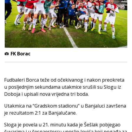
FK Borac
Fudbaleri Borca teže od očekivanog i nakon preokreta
u posljednjim sekundama utakmice srušili su Slogu iz
Doboja i upisali nova vrijedna tri boda.
Utakmica na “Gradskom stadionu” u Banjaluci završena
je rezultatom 2:1 za Banjalučane.
Sloga je povela u 21. minutu kada je Šešlak pobjegao
čuvarima i u šesnaestercu uposlio Jovića koji pogađa za