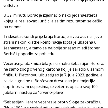
vođstvo.
U 32. minutu Borac je izjednačio nako jedanaesterca
kojeg je realizovao Juričić, a sa tim rezultatom se otišlo i
na odmor.
Trideset sekundi prije kraja Borac je izveo aut na lijevo
strani nakon kratke kombinacije lopta je ubačena u
šesnaesterac, a tamo se najbolje snašao mladi štoper
Berbić i pogodio za pobjedu.
Večerašnja utakmica bila je i u znaku Sebastijan Herera,
ne samo zbog crvenog kartona koji je zaradio u samom
finišu. U Platonovu ulicu stigao je 7. jula 2023. godine, a
za dvije godine u Borčevom dresu dao je nemjerljiv
doprinos svim uspjesima, te večeras upisao svoj 100.
jubilarni nastup za “crveno-plave”
“Sebastijan Herera večeras je protiv Sloge zakoračio u
“klub 100″, a u svakoj odigranoj utakmici ostavio je srce