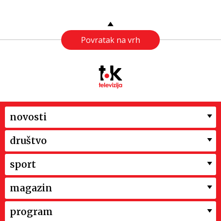
Povratak na vrh
novosti
društvo
sport
magazin
program