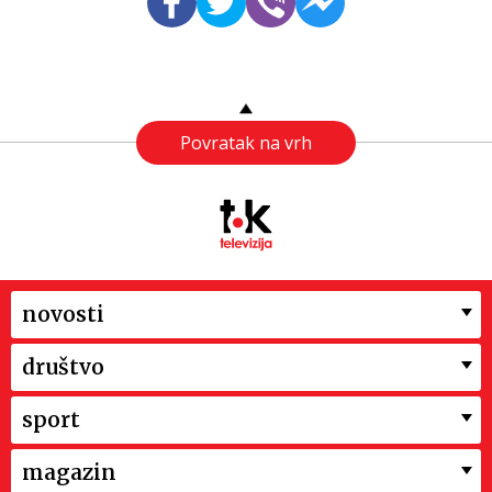
Povratak na vrh
novosti
društvo
sport
magazin