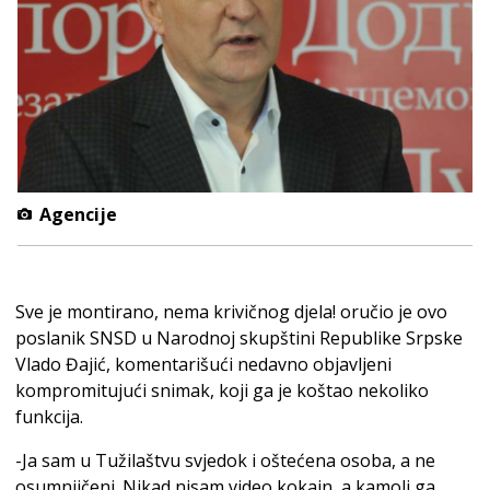
Agencije
Sve je montirano, nema krivičnog djela! oručio je ovo
poslanik SNSD u Narodnoj skupštini Republike Srpske
Vlado Đajić, komentarišući nedavno objavljeni
kompromitujući snimak, koji ga je koštao nekoliko
funkcija.
-Ja sam u Tužilaštvu svjedok i oštećena osoba, a ne
osumnjičeni. Nikad nisam video kokain, a kamoli ga