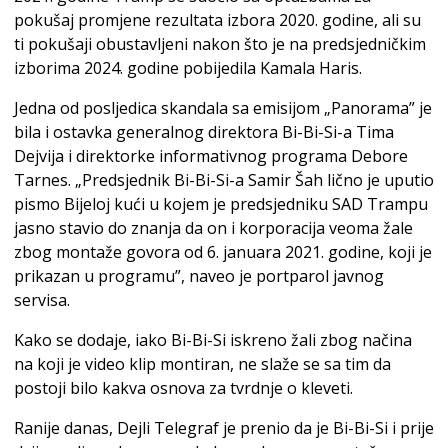
pokušaj promjene rezultata izbora 2020. godine, ali su
ti pokušaji obustavljeni nakon što je na predsjedničkim
izborima 2024. godine pobijedila Kamala Haris.
Jedna od posljedica skandala sa emisijom „Panorama” je
bila i ostavka generalnog direktora Bi-Bi-Si-a Tima
Dejvija i direktorke informativnog programa Debore
Tarnes. „Predsjednik Bi-Bi-Si-a Samir Šah lično je uputio
pismo Bijeloj kući u kojem je predsjedniku SAD Trampu
jasno stavio do znanja da on i korporacija veoma žale
zbog montaže govora od 6. januara 2021. godine, koji je
prikazan u programu”, naveo je portparol javnog
servisa.
Kako se dodaje, iako Bi-Bi-Si iskreno žali zbog načina
na koji je video klip montiran, ne slaže se sa tim da
postoji bilo kakva osnova za tvrdnje o kleveti.
Ranije danas, Dejli Telegraf je prenio da je Bi-Bi-Si i prije