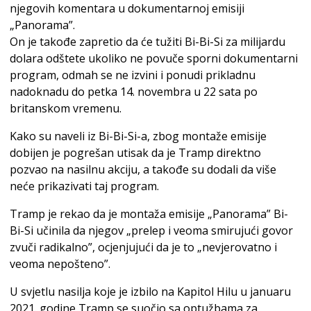
njegovih komentara u dokumentarnoj emisiji
„Panorama”.
On je takođe zapretio da će tužiti Bi-Bi-Si za milijardu
dolara odštete ukoliko ne povuče sporni dokumentarni
program, odmah se ne izvini i ponudi prikladnu
nadoknadu do petka 14. novembra u 22 sata po
britanskom vremenu.
Kako su naveli iz Bi-Bi-Si-a, zbog montaže emisije
dobijen je pogrešan utisak da je Tramp direktno
pozvao na nasilnu akciju, a takođe su dodali da više
neće prikazivati taj program.
Tramp je rekao da je montaža emisije „Panorama” Bi-
Bi-Si učinila da njegov „prelep i veoma smirujući govor
zvuči radikalno”, ocjenjujući da je to „nevjerovatno i
veoma nepošteno”.
U svjetlu nasilja koje je izbilo na Kapitol Hilu u januaru
2021. godine Tramp se suočio sa optužbama za