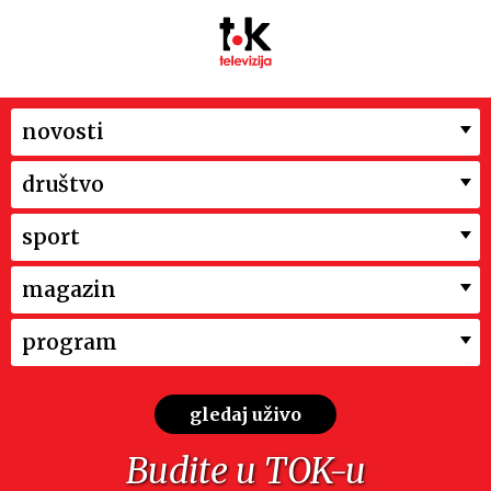
novosti
društvo
sport
magazin
program
gledaj uživo
Budite u TOK-u