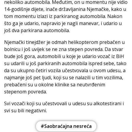
nekoliko automobila. Međutim, on u momentu nije vidio
14-godišnje dijete, inače državljanina Njemačke, kako u
tom momentu izlazi iz parkiranog automobila. Nakon
što ga je udario, napravio je nagli manevar, i udario u
još dva parkirana automobila.
Njemački tinejdžer je odmah helikopterom prebačen u
bolnicu i još uvijek se ne zna stepen povreda. Da stvar
bude još gora, automobili u koje je udario vozač iz BiH
su udarili u još parkiranih automobila ispred sebe, tako
da su ukupno četiri vozila učestvovala u ovom udesu, a
najmanje još pet ljudi, koji su se nalazili u tim vozilima,
prebačeni su u okolne klinike sa neutvrđenim
stepenom povreda.
Svi vozači koji su učestvovali u udesu su alkotestirani i
svi su bili negativni.
#Saobraćajna nesreća