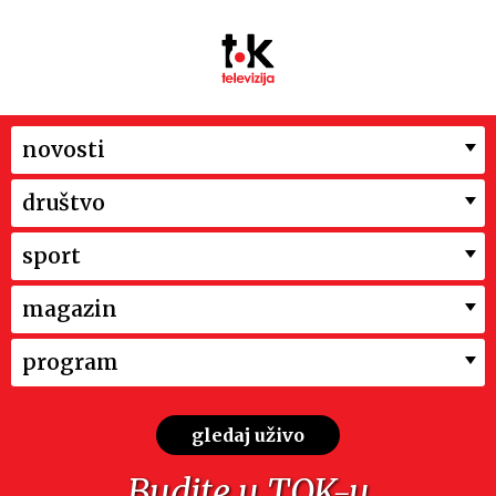
novosti
društvo
sport
magazin
program
gledaj uživo
Budite u TOK-u