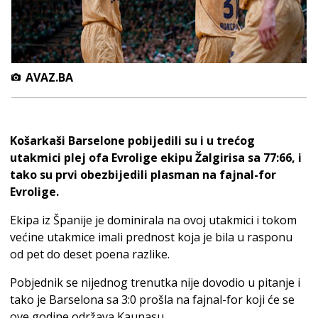
AVAZ.BA
Košarkaši Barselone pobijedili su i u trećog
utakmici plej ofa Evrolige ekipu Žalgirisa sa 77:66, i
tako su prvi obezbijedili plasman na fajnal-for
Evrolige.
Ekipa iz Španije je dominirala na ovoj utakmici i tokom
većine utakmice imali prednost koja je bila u rasponu
od pet do deset poena razlike.
Pobjednik se nijednog trenutka nije dovodio u pitanje i
tako je Barselona sa 3:0 prošla na fajnal-for koji će se
ove godine održava Kaunasu.