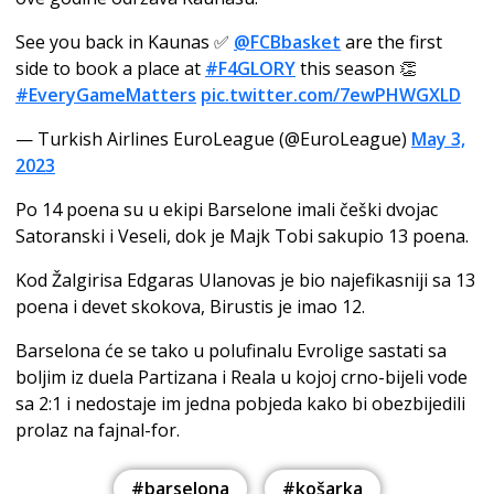
See you back in Kaunas ✅
@FCBbasket
are the first
side to book a place at
#F4GLORY
this season 👏
#EveryGameMatters
pic.twitter.com/7ewPHWGXLD
— Turkish Airlines EuroLeague (@EuroLeague)
May 3,
2023
Po 14 poena su u ekipi Barselone imali češki dvojac
Satoranski i Veseli, dok je Majk Tobi sakupio 13 poena.
Kod Žalgirisa Edgaras Ulanovas je bio najefikasniji sa 13
poena i devet skokova, Birustis je imao 12.
Barselona će se tako u polufinalu Evrolige sastati sa
boljim iz duela Partizana i Reala u kojoj crno-bijeli vode
sa 2:1 i nedostaje im jedna pobjeda kako bi obezbijedili
prolaz na fajnal-for.
#barselona
#košarka