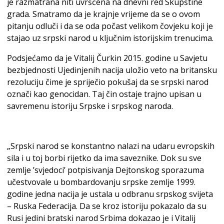
je razmatrana niti uvršćena na dnevni red Skupštine
grada. Smatramo da je krajnje vrijeme da se o ovom
pitanju odluči i da se oda počast velikom čovjeku koji je
stajao uz srpski narod u ključnim istorijskim trenucima.
Podsjećamo da je Vitalij Čurkin 2015. godine u Savjetu
bezbjednosti Ujedinjenih nacija uložio veto na britansku
rezoluciju čime je spriječio pokušaj da se srpski narod
označi kao genocidan. Taj čin ostaje trajno upisan u
savremenu istoriju Srpske i srpskog naroda.
„Srpski narod se konstantno nalazi na udaru evropskih
sila i u toj borbi rijetko da ima saveznike. Dok su sve
zemlje ʼsvjedociʼ potpisivanja Dejtonskog sporazuma
učestvovale u bombardovanju srpske zemlje 1999.
godine jedna nacija je ustala u odbranu srpskog svijeta
– Ruska Federacija. Da se kroz istoriju pokazalo da su
Rusi jedini bratski narod Srbima dokazao je i Vitalij