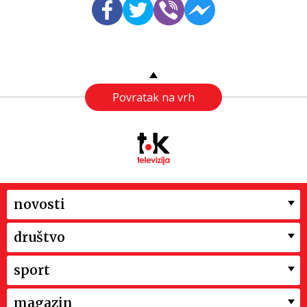
Povratak na vrh
novosti
društvo
sport
magazin