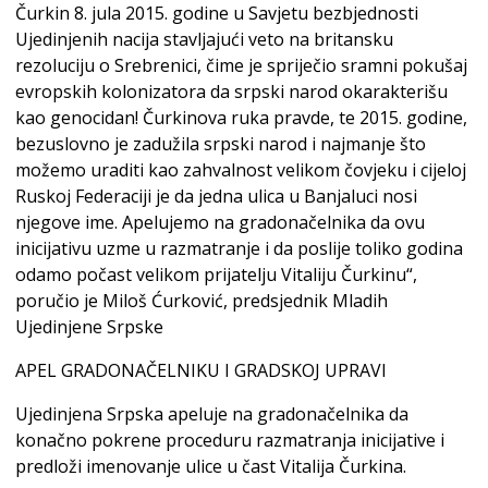
Čurkin 8. jula 2015. godine u Savjetu bezbjednosti
Ujedinjenih nacija stavljajući veto na britansku
rezoluciju o Srebrenici, čime je spriječio sramni pokušaj
evropskih kolonizatora da srpski narod okarakterišu
kao genocidan! Čurkinova ruka pravde, te 2015. godine,
bezuslovno je zadužila srpski narod i najmanje što
možemo uraditi kao zahvalnost velikom čovjeku i cijeloj
Ruskoj Federaciji je da jedna ulica u Banjaluci nosi
njegove ime. Apelujemo na gradonačelnika da ovu
inicijativu uzme u razmatranje i da poslije toliko godina
odamo počast velikom prijatelju Vitaliju Čurkinu“,
poručio je Miloš Ćurković, predsjednik Mladih
Ujedinjene Srpske
APEL GRADONAČELNIKU I GRADSKOJ UPRAVI
Ujedinjena Srpska apeluje na gradonačelnika da
konačno pokrene proceduru razmatranja inicijative i
predloži imenovanje ulice u čast Vitalija Čurkina.