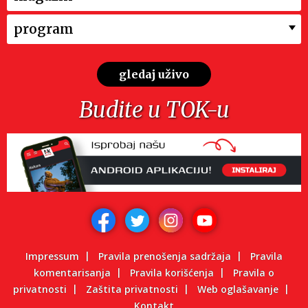
program
gledaj uživo
Budite u TOK-u
Impressum
Pravila prenošenja sadržaja
Pravila
komentarisanja
Pravila korišćenja
Pravila o
privatnosti
Zaštita privatnosti
Web oglašavanje
Kontakt