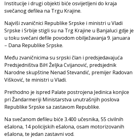
Institucije i drugi objekti biće osvijetljeni do kraja
svečanog defilea na Trgu Krajine.
Najviši zvaničnici Republike Srpske i ministri u Vladi
Srpske i Srbije stigli su na Trg Krajine u Banjaluci gdje je
u toku svečani defile povodom obilježavanja 9. januara
– Dana Republike Srpske.
Među zvaničnicima su srpski član i predsjedavajuća
Predsjedništva BiH Željka Cvijanović, predsjednik
Narodne skupštine Nenad Stevandić, premijer Radovan
Višković, te ministri u Vladi.
Prethodno je ispred Palate postrojena Јedinica konjice
pri Žandarmeriji Ministarstva unutrašnjih poslova
Republike Srpske sa zastavom Republike.
Na svečanom defileu biće 3.400 učesnika, 55 civilnih
ešalona, 14 policijskih ešalona, osam motorizovanih
ešalona, te jedan zastavni vod.