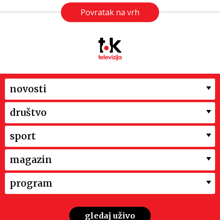
Povratak na vrh
novosti
društvo
sport
magazin
program
gledaj uživo