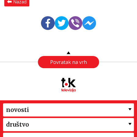
Nazad
Povratak na vrh
novosti
društvo