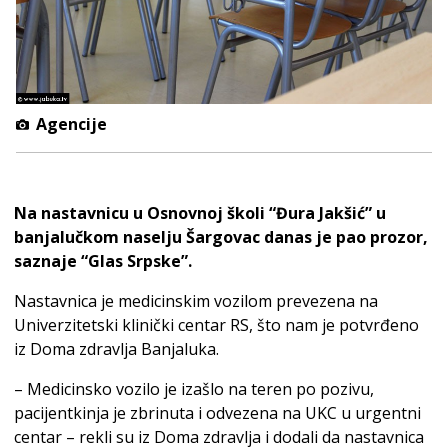
Agencije
Na nastavnicu u Osnovnoj školi “Đura Jakšić” u
banjalučkom naselju Šargovac danas je pao prozor,
saznaje “Glas Srpske”.
Nastavnica je medicinskim vozilom prevezena na
Univerzitetski klinički centar RS, što nam je potvrđeno
iz Doma zdravlja Banjaluka.
– Medicinsko vozilo je izašlo na teren po pozivu,
pacijentkinja je zbrinuta i odvezena na UKC u urgentni
centar – rekli su iz Doma zdravlja i dodali da nastavnica