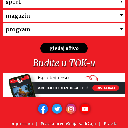
sport
magazin
program
gledaj uživo
Budite u TOK-u
Impressum
Pravila prenošenja sadržaja
Pravila