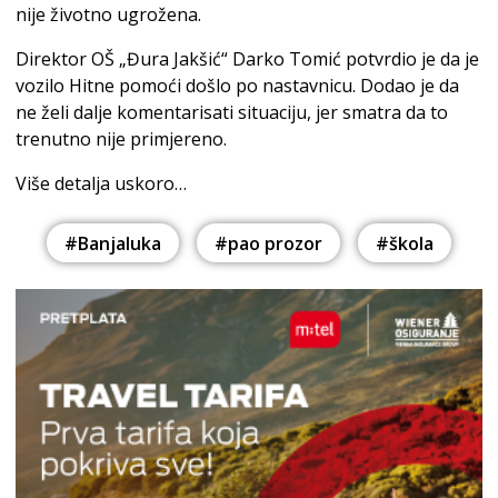
nije životno ugrožena.
Direktor OŠ „Đura Jakšić“ Darko Tomić potvrdio je da je
vozilo Hitne pomoći došlo po nastavnicu. Dodao je da
ne želi dalje komentarisati situaciju, jer smatra da to
trenutno nije primjereno.
Više detalja uskoro…
#Banjaluka
#pao prozor
#škola