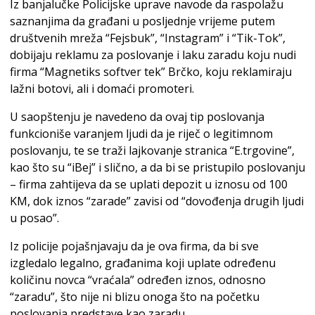
Iz banjalučke Policijske uprave navode da raspolažu
saznanjima da građani u posljednje vrijeme putem
društvenih mreža “Fejsbuk”, “Instagram” i “Tik-Tok”,
dobijaju reklamu za poslovanje i laku zaradu koju nudi
firma “Magnetiks softver tek” Brčko, koju reklamiraju
lažni botovi, ali i domaći promoteri.
U saopštenju je navedeno da ovaj tip poslovanja
funkcioniše varanjem ljudi da je riječ o legitimnom
poslovanju, te se traži lajkovanje stranica “E.trgovine”,
kao što su “iBej” i slično, a da bi se pristupilo poslovanju
– firma zahtijeva da se uplati depozit u iznosu od 100
KM, dok iznos “zarade” zavisi od “dovođenja drugih ljudi
u posao”.
Iz policije pojašnjavaju da je ova firma, da bi sve
izgledalo legalno, građanima koji uplate određenu
količinu novca “vraćala” određen iznos, odnosno
“zaradu”, što nije ni blizu onoga što na početku
poslovanja predstave kao zaradu.