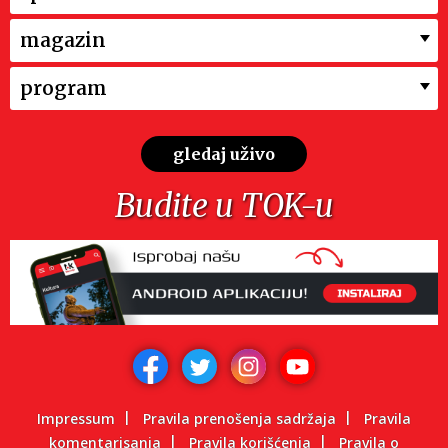
magazin
program
gledaj uživo
Budite u TOK-u
Impressum
Pravila prenošenja sadržaja
Pravila
komentarisanja
Pravila korišćenja
Pravila o