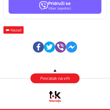
Pridruži se
Viber zajednici
Nazad
Povratak na vrh