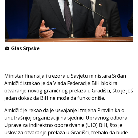
Glas Srpske
Ministar finansija i trezora u Savjetu ministara Srđan
Amidžić istakao je da Vlada Federacije BiH blokira
otvaranje novog graničnog prelaza u Gradišci, što je još
jedan dokaz da BiH ne može da funkcioniše.
Amidžić je rekao da je usvajanje izmjena Pravilnika o
unutrašnjoj organizaciji na sjednici Upravnog odbora
Uprave za indirektno oporezivanje (UIO) BiH, što je
uslov za otvaranje prelaza u Gradišci, trebalo da bude