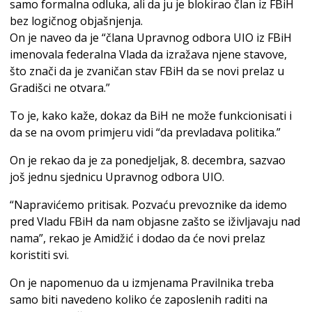
samo formalna odluka, ali da ju je blokirao član iz FBiH
bez logičnog objašnjenja.
On je naveo da je “člana Upravnog odbora UIO iz FBiH
imenovala federalna Vlada da izražava njene stavove,
što znači da je zvaničan stav FBiH da se novi prelaz u
Gradišci ne otvara.”
To je, kako kaže, dokaz da BiH ne može funkcionisati i
da se na ovom primjeru vidi “da prevladava politika.”
On je rekao da je za ponedjeljak, 8. decembra, sazvao
još jednu sjednicu Upravnog odbora UIO.
“Napravićemo pritisak. Pozvaću prevoznike da idemo
pred Vladu FBiH da nam objasne zašto se iživljavaju nad
nama”, rekao je Amidžić i dodao da će novi prelaz
koristiti svi.
On je napomenuo da u izmjenama Pravilnika treba
samo biti navedeno koliko će zaposlenih raditi na