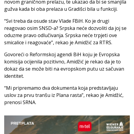
novom graničnom prelazu, te ukazao da bi se smanjila
gužva kada bi oba prelaza u Gradišci bila u funkciji.
“Svi treba da osude stav Vlade FBiH. Ko je drugi
reagovao osim SNSD-a? Srpska neće dozvoliti da joj se
oduzme pravo odlučivanja. Srpska neće trpjeti ove
smicalice i reagovaće”, rekao je Amidžić za RTRS.
Govoreći o Reformskoj agendi BiH koju je Evropska
komisija ocijenila pozitivno, Amidžić je rekao da je to
dokaz da se može biti na evropskom putu uz sačuvan
identitet.
“Mi pripremamo dva dokumenta koja predstavljaju
uslov za prvu tranšu iz Plana rasta”, rekao je Amidžić,
prenosi SRNA.