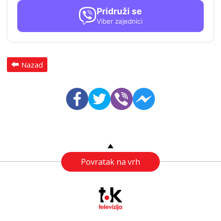
Pridruži se
Viber zajednici
Nazad
Povratak na vrh