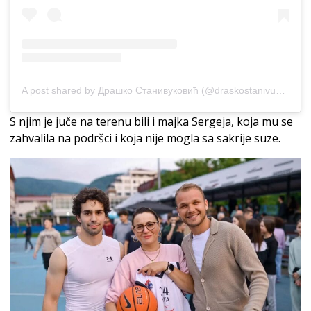
A post shared by Драшко Станивуковић (@draskostanivukovic)
S njim je juče na terenu bili i majka Sergeja, koja mu se
zahvalila na podršci i koja nije mogla sa sakrije suze.