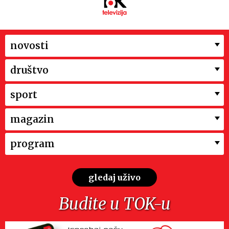
novosti
društvo
sport
magazin
program
gledaj uživo
Budite u TOK-u