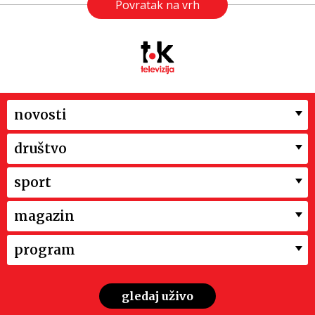
Povratak na vrh
novosti
društvo
sport
magazin
program
gledaj uživo