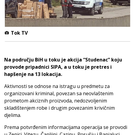
Tok TV
Na području BiH u toku je akcija “Studenac” koju
provode pripadnici SIPA, a u toku je pretres i
hapšenje na 13 lokacija.
Aktivnosti se odnose na istragu u predmetu za
organizovani kriminal, povezan sa neovlaštenim
prometom akciznih proizvoda, nedozvoljenim
skladištenjem robe i drugim povezanim krivičnim
djelima.
Prema potvrđenim informacijama operacija se provodi
u Zenici, Vitezu, Čapljini, Cazinu, Posušju i Banjaluci.