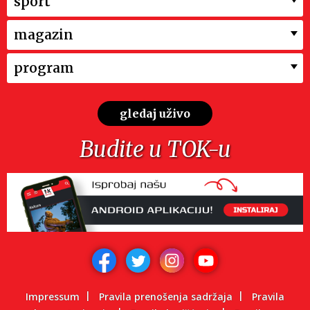
sport
magazin
program
gledaj uživo
Budite u TOK-u
Impressum
Pravila prenošenja sadržaja
Pravila