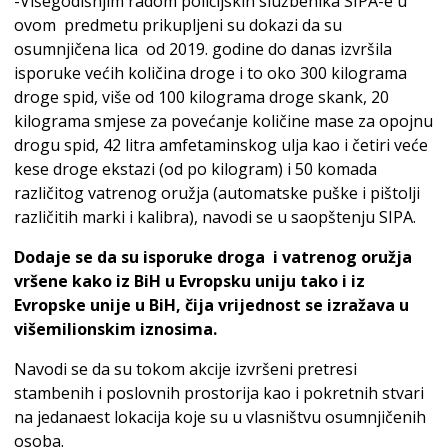
-Višegodišnjim radom policijskih službenika SIPA-e u
ovom predmetu prikupljeni su dokazi da su
osumnjičena lica od 2019. godine do danas izvršila
isporuke većih količina droge i to oko 300 kilograma
droge spid, više od 100 kilograma droge skank, 20
kilograma smjese za povećanje količine mase za opojnu
drogu spid, 42 litra amfetaminskog ulja kao i četiri veće
kese droge ekstazi (od po kilogram) i 50 komada
različitog vatrenog oružja (automatske puške i pištolji
različitih marki i kalibra), navodi se u saopštenju SIPA.
Dodaje se da su isporuke droga i vatrenog oružja
vršene kako iz BiH u Evropsku uniju tako i iz
Evropske unije u BiH, čija vrijednost se izražava u
višemilionskim iznosima.
Navodi se da su tokom akcije izvršeni pretresi
stambenih i poslovnih prostorija kao i pokretnih stvari
na jedanaest lokacija koje su u vlasništvu osumnjičenih
osoba.