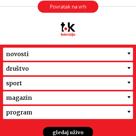
Povratak na vrh
novosti
društvo
sport
magazin
program
gledaj uživo