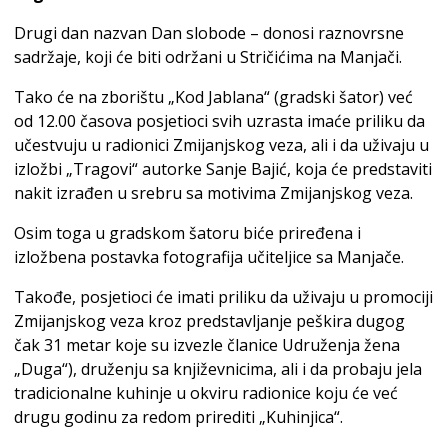
Drugi dan nazvan Dan slobode – donosi raznovrsne
sadržaje, koji će biti održani u Stričićima na Manjači.
Tako će na zborištu „Kod Jablana“ (gradski šator) već
od 12.00 časova posjetioci svih uzrasta imaće priliku da
učestvuju u radionici Zmijanjskog veza, ali i da uživaju u
izložbi „Tragovi“ autorke Sanje Bajić, koja će predstaviti
nakit izrađen u srebru sa motivima Zmijanjskog veza.
Osim toga u gradskom šatoru biće priređena i
izložbena postavka fotografija učiteljice sa Manjače.
Takođe, posjetioci će imati priliku da uživaju u promociji
Zmijanjskog veza kroz predstavljanje peškira dugog
čak 31 metar koje su izvezle članice Udruženja žena
„Duga“), druženju sa književnicima, ali i da probaju jela
tradicionalne kuhinje u okviru radionice koju će već
drugu godinu za redom prirediti „Kuhinjica“.