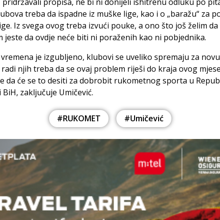
 pridržavali propisa, ne bi ni donijeli ishitrenu odluku po pit
lubova treba da ispadne iz muške lige, kao i o „baražu“ za 
ige. Iz svega ovog treba izvući pouke, a ono što još želim da
 jeste da ovdje neće biti ni poraženih kao ni pobjednika.
remena je izgubljeno, klubovi se uveliko spremaju za nov
 radi njih treba da se ovaj problem riješi do kraja ovog mjese
 da će se to desiti za dobrobit rukometnog sporta u Republ
i BiH, zaključuje Umičević.
#RUKOMET
#Umičević