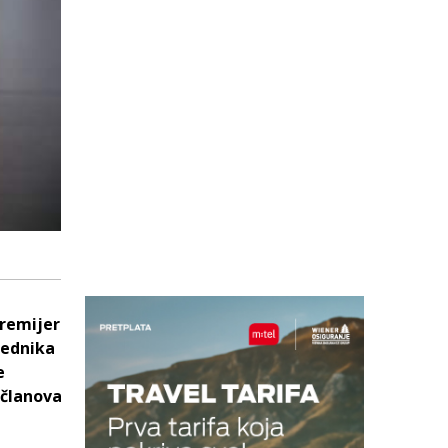
Premijer
jednika
e
 članova