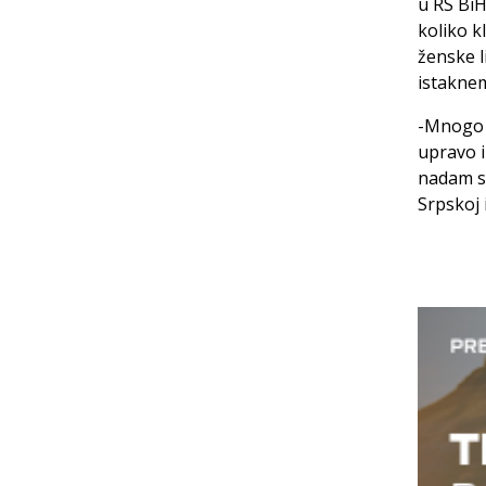
u RS BiH
koliko k
ženske l
istaknem
-Mnogo v
upravo i
nadam se
Srpskoj 