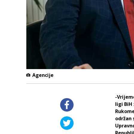
Agencije
-Vrijem
ligi Bi
Rukomet
održan 
Upravno
Republi