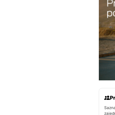
Pr
Sazna
zajed