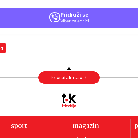
Pridruži se
Viber zajednici
ad
Povratak na vrh
sport
magazin