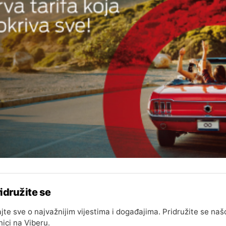
idružite se
jte sve o najvažnijim vijestima i događajima. Pridružite se naš
nici na Viberu.