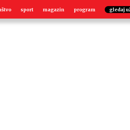
uštvo
sport
magazin
program
gledaj u