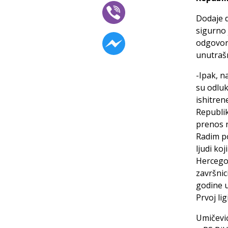
Dodaje d
sigurno 
odgovor 
unutraš
-Ipak, n
su odluk
ishitren
Republik
prenos n
Radim po
ljudi ko
Hercegov
završnic
godine u
Prvoj li
Umičević