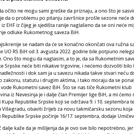
a očito ne mogu sami greške da priznaju, a ono što je sasv
je da o problemu po pitanju završnice prošle sezone neće d
iz EHF iz čijeg je sjedišta ranije naglašeno da se oni neće mi
nje odluke Rukometnog saveza BiH.
ajsikrenije se nadam da će se konačno okončati ova ružna sa
e UO RS BiH od 3. avgusta 2022. godine bile potpuno nelega
e. Ono što mogu da naglasim, a to je, da sa Rukometnim sa
e Srpske neće biti nikakve trgovine, i nećemo dozvoliti bilo
adležnosti i dok sam ja u savezu nikada takve stvari neću do
 zakonu, statutu i drugim aktima, i tako moraju da se ponaš
ji vode Rukometni savez BiH. Što se nas tiče Rukometni klub
ina iz Nevesinja je i dalje član Premijer lige BiH, a mi ćemo 
i Кupa Republike Srpske koji se održava 9. i 10. septembra 
 Višegradu, obaviti žrijeb za novu takmičarsku sezonu koja 
gi Republike Srpske počinje 16/17. septembra, dodaje Umičevi
 dalje kaže da je mišljenja da je ovo sve bilo nepotrebno, jer