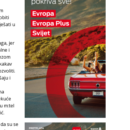
im
obiti
ješati u
ga, jer
lne i
vezom
 kakav
zvoliti.
aju i
na
tekuće
u m:tel
ć.
 da su se