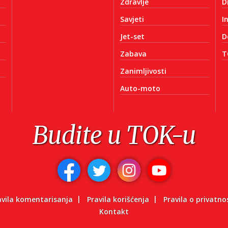
Zdravlje
D
Savjeti
I
Jet-set
D
Zabava
T
Zanimljivosti
Auto-moto
Budite u TOK-u
avila komentarisanja
Pravila korišćenja
Pravila o privatno
Kontakt