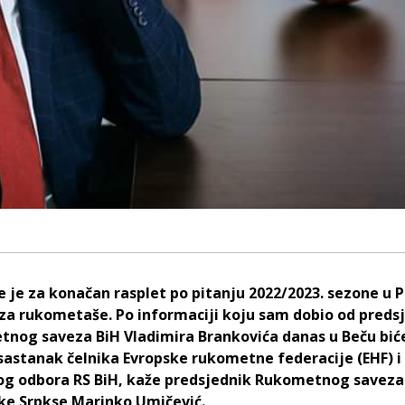
e je za konačan rasplet po pitanju 2022/2023. sezone u 
H za rukometaše. Po informaciji koju sam dobio od preds
nog saveza BiH Vladimira Brankovića danas u Beču bić
sastanak čelnika Evropske rukometne federacije (EHF) i
g odbora RS BiH, kaže predsjednik Rukometnog saveza
ke Srpkse Marinko Umičević.