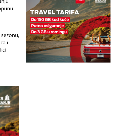
anju
popunu
u sezonu,
ca i
ici