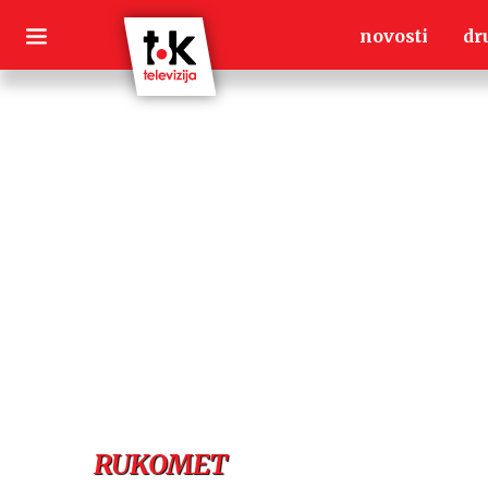
Skip
novosti
dr
to
content
RUKOMET