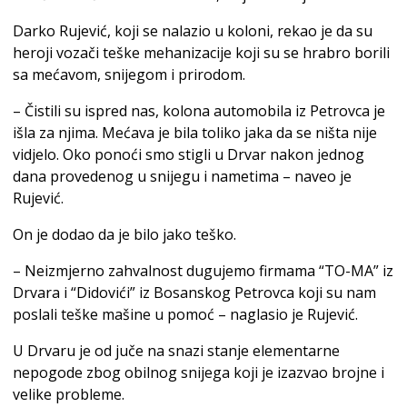
Darko Rujević, koji se nalazio u koloni, rekao je da su
heroji vozači teške mehanizacije koji su se hrabro borili
sa mećavom, snijegom i prirodom.
– Čistili su ispred nas, kolona automobila iz Petrovca je
išla za njima. Mećava je bila toliko jaka da se ništa nije
vidjelo. Oko ponoći smo stigli u Drvar nakon jednog
dana provedenog u snijegu i nametima – naveo je
Rujević.
On je dodao da je bilo jako teško.
– Neizmjerno zahvalnost dugujemo firmama “TO-MA” iz
Drvara i “Didovići” iz Bosanskog Petrovca koji su nam
poslali teške mašine u pomoć – naglasio je Rujević.
U Drvaru je od juče na snazi stanje elementarne
nepogode zbog obilnog snijega koji je izazvao brojne i
velike probleme.