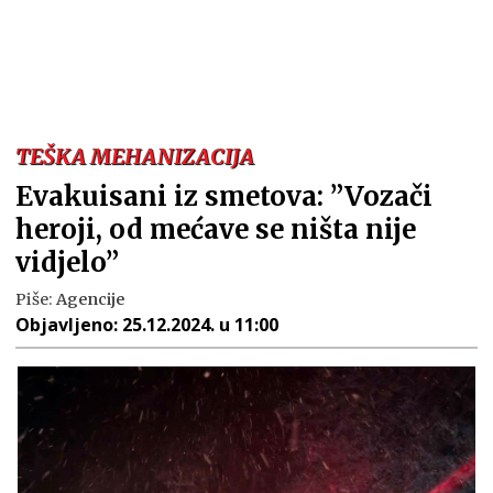
TEŠKA MEHANIZACIJA
Еvakuisani iz smetova: ”Vozači
heroji, od mećave se ništa nije
vid‌jelo”
Piše:
Agencije
Objavljeno:
25.12.2024. u 11:00